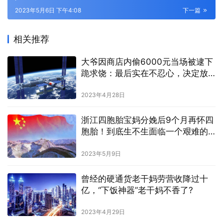
2023年5月6日 下午4:08
下一篇
相关推荐
大爷因商店内偷6000元当场被逮下
跪求饶：最后实在不忍心，决定放
老人走
2023年4月28日
浙江四胞胎宝妈分娩后9个月再怀四
胞胎！到底生不生面临一个艰难的
选择
2023年5月9日
曾经的硬通货老干妈劳营收降过十
亿，“下饭神器”老干妈不香了?
2023年4月29日