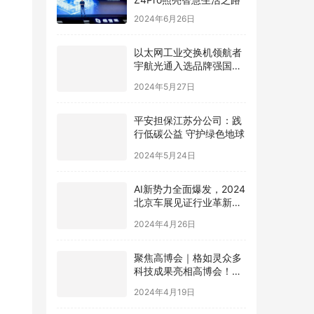
2024年6月26日
以太网工业交换机领航者
宇航光通入选品牌强国先
行工程“国货之光计划”
2024年5月27日
，极空
平安担保江苏分公司：践
行低碳公益 守护绿色地球
一篇
2024年5月24日
AI新势力全面爆发，2024
北京车展见证行业革新，
极空间AI NAS成为领跑者
2024年4月26日
0元
聚焦高博会｜格如灵众多
科技成果亮相高博会！助
ro
力高等教育提质增效
2024年4月19日
支持
0