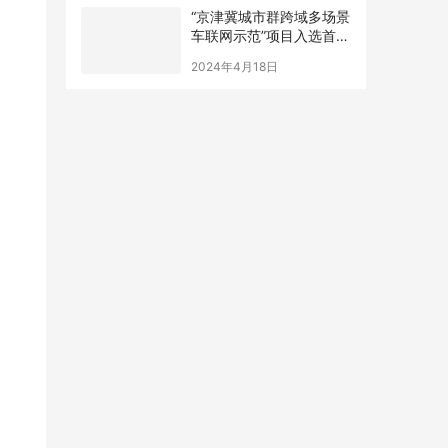
“京津冀城市群跨域多场景
车联网示范”项目入选首都
十佳工程实践案例
2024年4月18日
年存
不
常
竟是
0
精打
里
古井
、第
,沐
0
时的