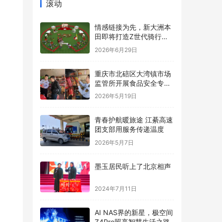
滚动
情感链接为先，新大洲本
田即将打造Z世代骑行内
容新标杆
2026年6月29日
重庆市北碚区大湾镇市场
监管所开展食品安全专项
检查
2026年5月19日
一步
促进
青春护航暖旅途 江綦高速
团支部用服务传递温度
2026年5月7日
鉴
墨玉居民听上了北京相声
注
2024年7月11日
AI NAS界的新星，极空间
Z4Pro照亮智慧生活之路