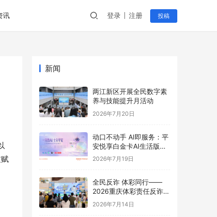
资讯
登录
注册
投稿
新闻
两江新区开展全民数字素
养与技能提升月活动
2026年7月20日
动口不动手 AI即服务：平
以
安悦享白金卡AI生活版升
级用卡新体验
技赋
2026年7月19日
全民反诈 体彩同行——
2026重庆体彩责任反诈宣
传活动首站圆满举行
2026年7月14日