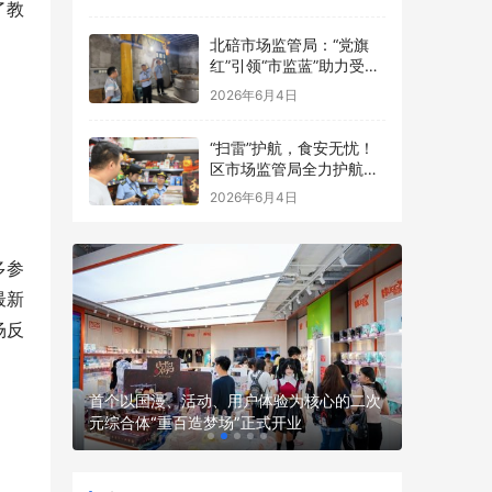
点食品安全考前检查
了教
北碚市场监管局：“党旗
红”引领“市监蓝”助力受灾
食品生产经营主体复工复
2026年6月4日
产
“扫雷”护航，食安无忧！
区市场监管局全力护航中
高考
2026年6月4日
多参
最新
场反
 渤海银
首个以国漫、活动、用户体验为核心的二次
全球首款
元综合体“重百造梦场”正式开业
骑行机器人