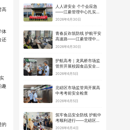
人人讲安全 个个会应急
对高
——江綦管理中心扎实开
展2026年“安全生产月”系
2026年6月30日
列活动
学体
青春反诈筑防线 护航平安
高速路——江綦管理中心
台还
团支部开展反诈宣传活动
2026年6月30日
护航高考｜龙凤桥市场监
管所开展校园食品安全专
项检查
2026年6月5日
实
的趣
北碚区市场监管局开展高
中考考前安全检查
2026年6月5日
筑牢食品安全防线 护航中
考顺利进行——北碚区茨
进的
竹镇开展华蓥中学中考考
2026年6月4日