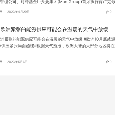
管理公司、对冲基金巨头曼集团(Man Group)首席执行官卢克·
 Ellis)表示，只要美联储试图将通胀率带回2%的目标，美国的衰退
网
2023年4月29日
0
”。埃利斯预测，明年美国通胀率将降至3.5%-4%，这将给美联
的“借口”。 不过，他表示:“我认为，他们…
，欧洲紧张的能源供应可能会在温暖的天气中放缓
欧洲紧张的能源供应可能会在温暖的天气中放缓 #欧洲10月底或
源供应紧张局面趋缓#根据天气预报，欧洲大陆的大部分地区将在
的天气，似乎巴黎在供暖季结束后将出现夏季般的气温。天气预
r Technologies Inc预测，周四法国首都巴黎的气温将达到25摄
网
2023年5月6日
0
度)。从伦敦到法兰克福、马德里等其他大城市的气…