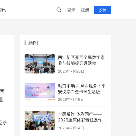
资讯
登录
注册
投稿
新闻
两江新区开展全民数字素
养与技能提升月活动
2026年7月20日
动口不动手 AI即服务：平
波音
安悦享白金卡AI生活版升
级用卡新体验
量
2026年7月19日
全民反诈 体彩同行——
2026重庆体彩责任反诈宣
经济
传活动首站圆满举行
2026年7月14日