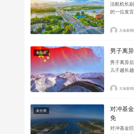
法航机长副
的一位发言
被停飞。 
从日内瓦飞
大渝新闻
中，机长和
男子离异
未分类
男子离异后
儿子越长越
（女）因感
发现小张长
大渝新闻
亲生。 张
前妻刘某透
对冲基金
未分类
免
对冲基金巨