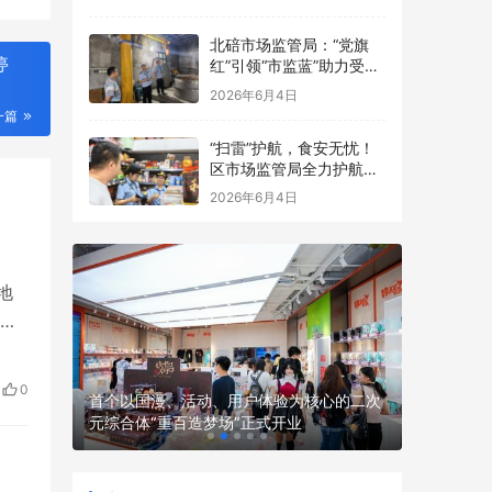
点食品安全考前检查
北碚市场监管局：“党旗
停
红”引领“市监蓝”助力受灾
食品生产经营主体复工复
2026年6月4日
产
一篇
“扫雷”护航，食安无忧！
区市场监管局全力护航中
高考
2026年6月4日
地
房
等
都是
0
 渤海银
首个以国漫、活动、用户体验为核心的二次
可能
全球首款
元综合体“重百造梦场”正式开业
骑行机器人