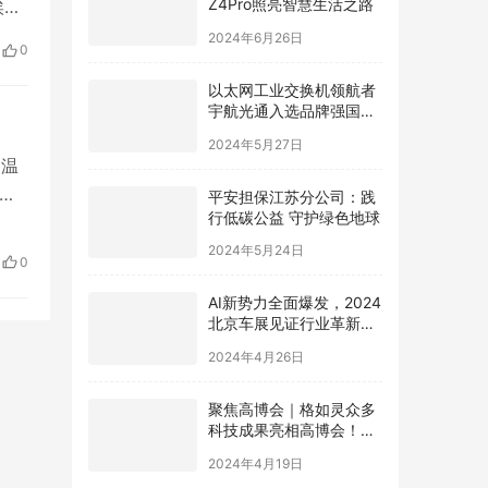
埃利
2024年6月26日
就
0
储一
以太网工业交换机领航者
宇航光通入选品牌强国先
行工程“国货之光计划”
2024年5月27日
迎温
平安担保江苏分公司：践
月
行低碳公益 守护绿色地球
报
2024年5月24日
氏度
0
AI新势力全面爆发，2024
北京车展见证行业革新，
极空间AI NAS成为领跑者
2024年4月26日
聚焦高博会｜格如灵众多
科技成果亮相高博会！助
力高等教育提质增效
2024年4月19日