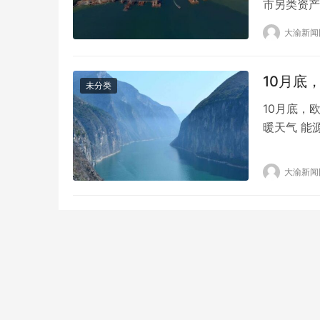
市另类资产
斯(Luke
大渝新闻
“不可避免
个暂停加息
10月底
未分类
10月底，
暖天气 能
底出现温暖
公司Maxa
大渝新闻
(77华氏