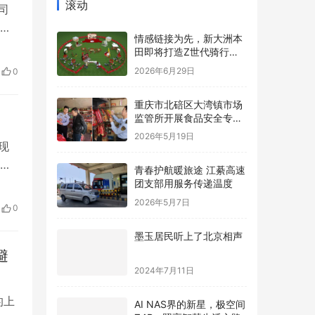
滚动
司
殴
情感链接为先，新大洲本
客机
田即将打造Z世代骑行内
容新标杆
2026年6月29日
0
重庆市北碚区大湾镇市场
监管所开展食品安全专项
检查
2026年5月19日
现
青春护航暖旅途 江綦高速
强
团支部用服务传递温度
非
2026年5月7日
0
解中
墨玉居民听上了北京相声
避
2024年7月11日
的上
AI NAS界的新星，极空间
Z4Pro照亮智慧生活之路