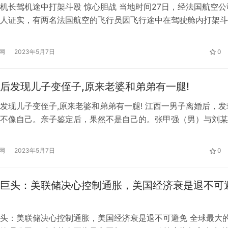
机长驾机途中打架斗殴 惊心胆战 当地时间27日，经法国航空公
人证实，有两名法国航空的飞行员因飞行途中在驾驶舱内打架斗
这场“空中纠纷”发生在2022年6月，两名飞行员在驾驶一架空客
往巴黎的途中，在驾驶舱内大打出手。在客机起飞后的爬升过程
网
2023年5月7日
0
副机长出现争执，并很快升级为肢体冲突。
后发现儿子变侄子,原来老婆和弟弟有一腿!
发现儿子变侄子,原来老婆和弟弟有一腿! 江西一男子离婚后，发
不像自己。亲子鉴定后，果然不是自己的。张甲强（男）与刘某
情不合协议离婚，双方约定将房产赠予爱子小张。离婚后，张甲
得越来越不像自己，便带小张做了亲子鉴定，结果显示小张果然
网
2023年5月7日
0
甲强请求法院撤销离婚协议中将房产赠予小张的约定。在法院调
露，小…
巨头：美联储决心控制通胀，美国经济衰是退不可
头：美联储决心控制通胀，美国经济衰是退不可避免 全球最大