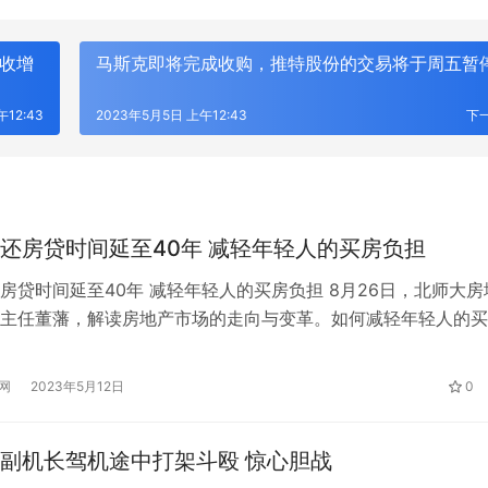
营收增
马斯克即将完成收购，推特股份的交易将于周五暂
12:43
2023年5月5日 上午12:43
下
还房贷时间延至40年 减轻年轻人的买房负担
房贷时间延至40年 减轻年轻人的买房负担 8月26日，北师大房
主任董藩，解读房地产市场的走向与变革。如何减轻年轻人的买
认为可以通过降低首付的比例、前五年只还利息、延长还贷时间
。 董藩指出，现在国内买房首付比例为30%，这在全世界来看
网
2023年5月12日
0
 AI即服务：平安悦享白金卡AI生
筑牢安全发展屏障 护航高质量经营
其他国家一般都是10%，甚至还有5%的。中国一下子降到10%
卡新体验
行重庆分行扎实推进安全保卫工作
副机长驾机途中打架斗殴 惊心胆战