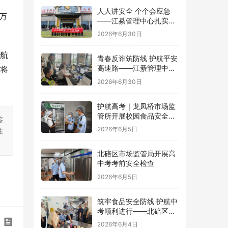
人人讲安全 个个会应急
万
——江綦管理中心扎实开
展2026年“安全生产月”系
2026年6月30日
列活动
国航
青春反诈筑防线 护航平安
高速路——江綦管理中心
量将
团支部开展反诈宣传活动
2026年6月30日
护航高考｜龙凤桥市场监
管所开展校园食品安全专
鉴
项检查
2026年6月5日
注
北碚区市场监管局开展高
中考考前安全检查
2026年6月5日
筑牢食品安全防线 护航中
考顺利进行——北碚区茨
竹镇开展华蓥中学中考考
2026年6月4日