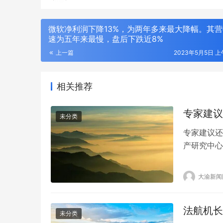
微软净利润下降13%，为两年多来最大降幅。其
速为五年来最慢，盘后下跌近8%
上一篇
2023年5月5日 上午
相关推荐
专家建议
未分类
专家建议还
产研究中心
负担？董藩
措施来实现
大渝新闻
动口不动手
比较高的。
活版升级用
有点…
法航机长
未分类