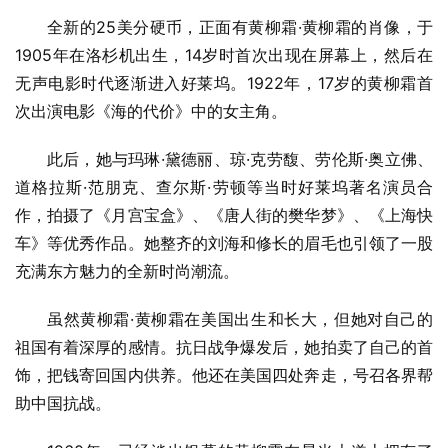
全新的25美分硬币，正面有黄柳霜·黄柳霜的肖像，于
1905年在洛杉机出生，14岁时首次出现在屏幕上，然后在
无声电影时代逐渐进入好莱坞。1922年，17岁的黄柳霜首
次出演电影《海的代价》中的女主角。
此后，她与玛琳·黛德丽、琼·克劳馥、劳伦斯·奥立佛、
道格拉斯·范朋克、查尔斯·劳顿等当时好莱坞著名演员合
作，拍摄了《月宫宝盒》、《唐人街的樊华梦》、《上海快
车》等优秀作品。她整齐的刘海和修长的眉毛也引领了一股
充满东方魅力的全新时尚潮流。
虽然黄柳霜·黄柳霜在美国出生和长大，但她对自己的
祖国有着深厚的感情。抗日战争爆发后，她拍卖了自己的首
饰，把钱寄回国内供养。他还在美国四处奔走，号召各界帮
助中国抗战。