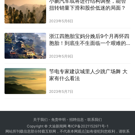
小鹏汽车或将进行结构调整，能否
扭转销量下滑和股价低迷的局面？
2023年5月6日
浙江四胞胎宝妈分娩后9个月再怀四
胞胎！到底生不生面临一个艰难的
选择
2023年5月9日
节电专家建议城里人少跳广场舞 大
家有什么看法
2023年5月7日
关于我们
-
免责申明
- 招聘信息 -
联系我们
Copyright © 大渝新闻网
粤ICP备2021152971号-1
网站所刊载信息部分转载互联网，不代表本网观点|如有侵犯到您权利，请联系