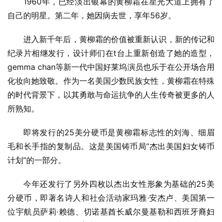
1960年，已经淡出银幕的黄柳霜在星光大道上拥有了
自己的明星。第二年，她因病去世，享年56岁。
进入新千年后，黄柳霜的价值被重新认识，新的传记和
纪录片相继发行，设计师们在t台上重新创造了她的造型，
gemma chan等新一代中国好莱坞演员也乐于在公开场合用
化妆向她致敬。作为一名美国少数民族女性，黄柳霜在特殊
的时代背景下，以其勇敢与命运抗争的人生传奇被更多的人
所熟知。
即将发行的25美分硬币是黄柳霜标志性的刘海、细眉
毛和长手指的复制品。这是美国铸币局“杰出美国妇女铸币
计划”的一部分。
今年还发行了另外四枚以杰出女性形象为基础的25美
分硬币，即著名诗人和社会活动家玛雅·安杰卢、美国第一
位宇航员萨莉·赖德、切诺基酋长威尔曼基勒和西班牙裔妇