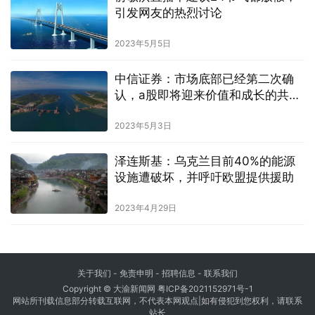
引发网友的热烈讨论
2023年5月5日
中信证券：市场底部已经第二次确
认，a股即将迎来价值和成长的共振
上行
2023年5月3日
泽连斯基：乌克兰目前40%的能源
设施遭破坏，并呼吁欧盟提供援助
2023年4月29日
关于我们
-
免责申明
- 招聘信息 -
联系我们
Copyright © 大渝新闻网
粤ICP备2021152971号-1
网站所刊载信息部分转载互联网，不代表本网观点|如有侵犯到您权利，请联系
站长