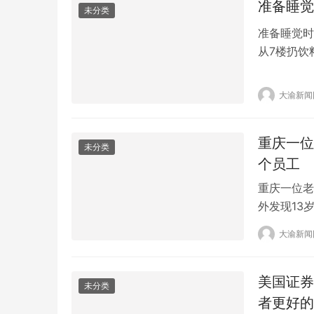
准备睡觉
未分类
准备睡觉时
从7楼扔饮
7楼扔下一
跳。幸运的
大渝新闻
关审查起诉
议。有人谴
重庆一位
未分类
个员工
重庆一位老
外发现13
岁的学生已
大渝新闻
司有五六个
成立公司或
美国证券
未分类
者更好的