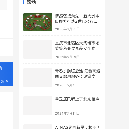
滚动
情感链接为先，新大洲本
田即将打造Z世代骑行内
容新标杆
2026年6月29日
重庆市北碚区大湾镇市场
监管所开展食品安全专项
检查
2026年5月19日
高
青春护航暖旅途 江綦高速
团支部用服务传递温度
一篇
2026年5月7日
墨玉居民听上了北京相声
2024年7月11日
AI NAS界的新星，极空间