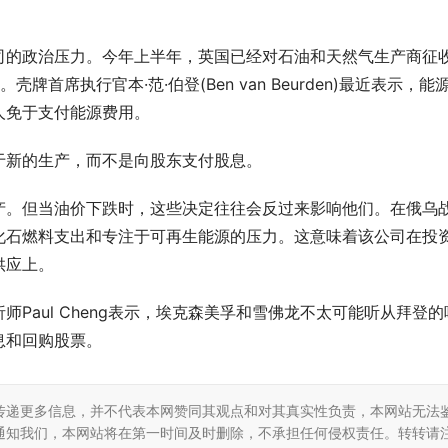
司的政治压力。今年上半年，英国已经对石油和天然气生产商征
首席执行官本·范·伯登(Ben van Beurden)最近表示，能
人免于支付能源费用。
于新的生产，而不是向股东支付股息。
产。但当油价下跌时，这些决定往往会反过来影响他们。在俄乌
化石燃料支出和专注于可再生能源的压力。这意味着该公司在投
供应上。
%)分析师Paul Cheng表示，埃克森美孚和雪佛龙不太可能听从拜登的
息和回购股票。
 AI即服务：平安悦享白金卡AI生
筑牢安全发展屏障 护航高质量经营
卡新体验
行重庆分行扎实推进安全保卫工作
传递更多信息，并不代表本网赞同其观点和对其真实性负责，本网站无法
通知我们，本网站将在第一时间及时删除，不承担任何侵权责任。转转请