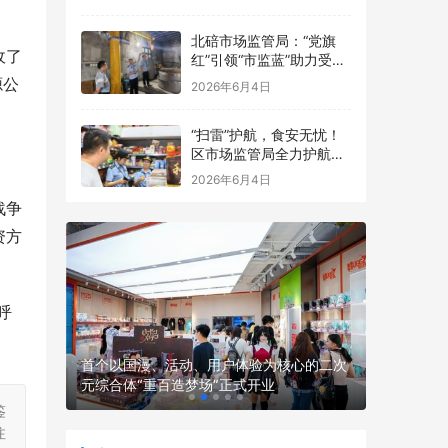
点食品安全考前检查
北碚市场监管局：“党旗
收了
红”引领“市监蓝”助力受灾
食品生产经营主体复工复
源公
2026年6月4日
产
“扫雷”护航，食安无忧！
区市场监管局全力护航中
高考
2026年6月4日
战争
资方
呼
 渤海银
首个以国漫、活动、用户体验为核心的二次
全球首款
元综合体“重百造梦场”正式开业
骑行机器人
鉴
注