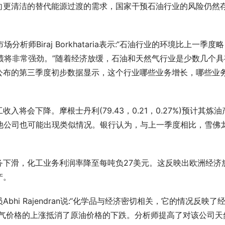
向更清洁的替代能源过渡的需求，国家干预石油行业的风险仍然
市场分析师Biraj Borkhataria表示:“石油行业的环境比上一季度略
业绩将非常强劲。”随着经济放缓，石油和天然气行业是少数几个具
公布的第三季度初步数据显示，这个行业哪些业务增长，哪些业
将会下降。摩根士丹利(79.43，0.21，0.27%)预计其炼油
他公司也可能出现类似情况。银行认为，与上一季度相比，雪佛
务下滑，化工业务利润率降至每吨负27美元。这反映出欧洲经济
产。
hi Rajendran说:“化学品与经济密切相关，它的情况反映了
然气价格的上涨抵消了原油价格的下跌。分析师提高了对该公司天