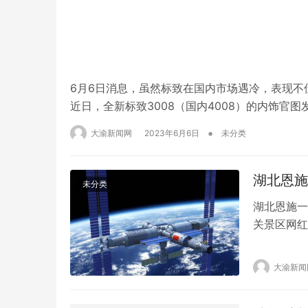
6月6日消息，虽然标致在国内市场遇冷，表现
近日，全新标致3008（国内4008）的内饰官
新的i-COCKPIT座舱设计，也跟随时代用上
•
大渝新闻网
2023年6月6日
未分类
同样也设计有一块操作屏，但标致设计师…
湖北恩施
未分类
湖北恩施一
关景区网红
报，称因安
初，两端是
大渝新闻
400米，
限…