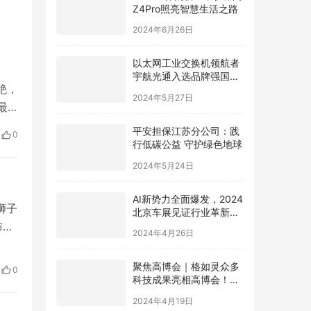
Z4Pro照亮智慧生活之路
2024年6月26日
以太网工业交换机领航者
宇航光通入选品牌强国先
绝，
行工程“国货之光计划”
2024年5月27日
最
下方
平安担保江苏分公司：践
0
行低碳公益 守护绿色地球
2024年5月24日
AI新势力全面爆发，2024
狮子
北京车展见证行业革新，
极空间AI NAS成为领跑者
布通
2024年4月26日
之
全长
聚焦高博会｜格如灵众多
0
科技成果亮相高博会！助
桥上
力高等教育提质增效
2024年4月19日