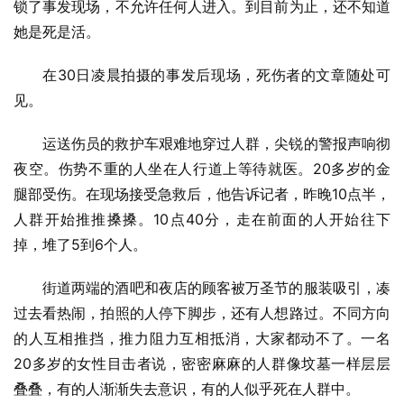
锁了事发现场，不允许任何人进入。到目前为止，还不知道
她是死是活。
在30日凌晨拍摄的事发后现场，死伤者的文章随处可
见。
运送伤员的救护车艰难地穿过人群，尖锐的警报声响彻
夜空。伤势不重的人坐在人行道上等待就医。20多岁的金
腿部受伤。在现场接受急救后，他告诉记者，昨晚10点半，
人群开始推推搡搡。10点40分，走在前面的人开始往下
掉，堆了5到6个人。
街道两端的酒吧和夜店的顾客被万圣节的服装吸引，凑
过去看热闹，拍照的人停下脚步，还有人想路过。不同方向
的人互相推挡，推力阻力互相抵消，大家都动不了。一名
20多岁的女性目击者说，密密麻麻的人群像坟墓一样层层
叠叠，有的人渐渐失去意识，有的人似乎死在人群中。