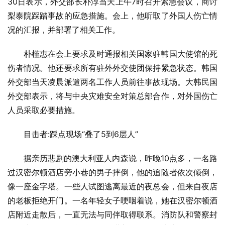
30日表示，外交部长朴淳当天上午7时召开紧急会议，商讨
梨泰院踩踏事故的应急措施。会上，他听取了外国人伤亡情
况的汇报，并部署了相关工作。
朴槿惠在会上要求及时通报相关国家驻韩国大使馆的死
伤者情况。他还要求所有驻外外交使团保持紧急状态。韩国
外交部当天凌晨派遣两名工作人员前往事故现场。大韩民国
外交部表示，将与中央灾难安全对策总部合作，对外国伤亡
人员采取必要措施。
目击者:踩点现场“叠了5到6层人”
据亲历悲剧的澳大利亚人内森说，昨晚10点多，一名路
过汉密尔顿酒店旁小巷的男子摔倒，他的追随者依次倾倒，
像一座金字塔。一些人试图逃离最近的夜总会，但来自夜店
的老板拒绝开门。一名年轻女子哽咽着说，她在汉密尔顿酒
店附近走散后，一直无法与同伴取得联系。消防队和警察封