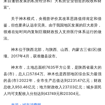
来自蓬勃发展的私营经济和广大私营企业创造的税收和财
富”。
关于神木模式，央视曾评价其改革思路值得肯定和借
鉴，但也要承认远非完美。由于我国地区发展的巨大差异，
很难在短时间内复制巨额财政投入支持医疗体系运行的做
法。
神木位于陕西北部，与陕西、山西、内蒙古三省(区)接
壤。2017年4月，获准撤县设市。
神木市，土地总面积7635平方公里，是陕西省最大的
县(市)，总人口57.64万。神木也是西部地区综合实力最强
的县(市):2022年，全市生产总值达到2231.47亿元；财政
总收入950.46亿元；地方财政收入237.03亿元；城乡居民
人均可支配收入分别达到43749元和20304元。
来源：城市消费网