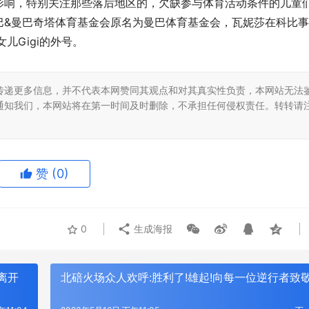
影响，特别关注那些落后地区的，欠缺参与体育活动条件的儿童
巴&曼巴奇塔体育基金会原名为曼巴体育基金会，瓦妮莎在科比
女儿Gigi的外号。
传递更多信息，并不代表本网赞同其观点和对其真实性负责，本网站无法
通知我们，本网站将在第一时间及时删除，不承担任何侵权责任。转转请
赞
(0)
0
生成海报
离开
北碚火场众人欢呼:胜利了!雄起!向每一位逆行者致