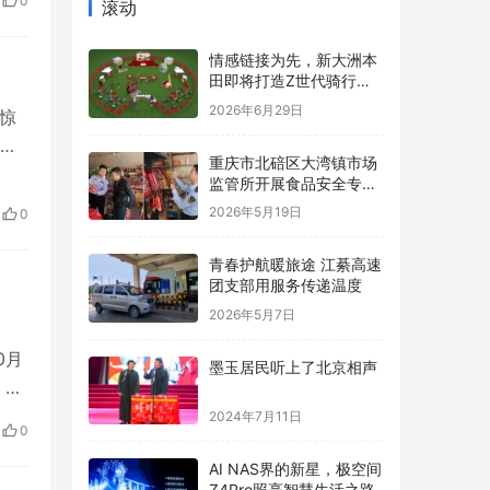
0
滚动
情感链接为先，新大洲本
田即将打造Z世代骑行内
容新标杆
2026年6月29日
起惊
重庆市北碚区大湾镇市场
小
监管所开展食品安全专项
算
检查
2026年5月19日
0
爷在
青春护航暖旅途 江綦高速
团支部用服务传递温度
2026年5月7日
0月
墨玉居民听上了北京相声
，截
7个
2024年7月11日
0
淮海
AI NAS界的新星，极空间
Z4Pro照亮智慧生活之路