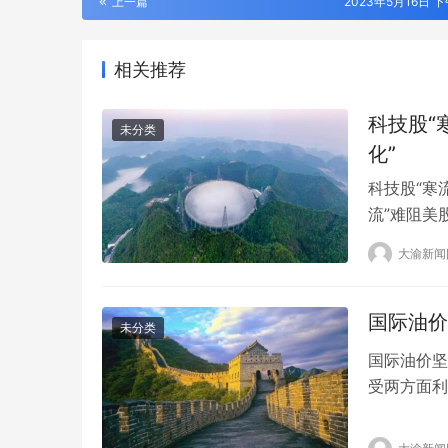
上一篇
2023年5月16日 下
相关推荐
科技股“
未分类
化”
科技股“寒
流”难阻美
近，尽管市
大渝新闻
次那样出现
上最好的1
美…
国际油价
未分类
国际油价坚
动口不动手
活版升级用
受两方面利
美国创纪录
上限带来的