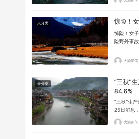
大渝新闻
了油价上涨的
惊险！女
未分类
惊险！女子
险野外事故
她，赶紧跑
洞里，女子
大渝新闻
是命大了，
这放羊，有
“三秋”
未分类
84.6%
“三秋”生产
25日消息
至10月23
大渝新闻
百分点。 
地区收获量