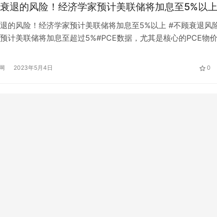
衰退的风险！经济学家预计美联储将加息至5%以
退的风险！经济学家预计美联储将加息至5%以上 #不顾衰退风
预计美联储将加息至超过5%#PCE数据，尤其是核心的PCE物
认为美国通胀仍严重偏离美联储2%的目标，美联储更有理由坚
济学家认为，美联储在抗击40年来最高通胀率时，决心不会过
网
2023年5月4日
0
，经济学家普遍预计，美联储将在下周的利率会议上保持坚定的