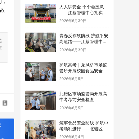
们，
人人讲安全 个个会应急
事故
——江綦管理中心扎实开
展2026年“安全生产月”系
2026年6月30日
列活动
青春反诈筑防线 护航平安
鉴
高速路——江綦管理中心
注
团支部开展反诈宣传活动
2026年6月30日
护航高考｜龙凤桥市场监
管所开展校园食品安全专
项检查
2026年6月5日
北碚区市场监管局开展高
中考考前安全检查
2026年6月5日
筑牢食品安全防线 护航中
敬
考顺利进行——北碚区茨
竹镇开展华蓥中学中考考
2026年6月4日