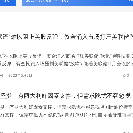
午11:04
2023年5月16日 下午11:05
下
寒流”难以阻止美股反弹，资金涌入市场打压美联储“
流”难以阻止美股反弹，资金涌入市场打压美联储“软化” #科技股“
股反弹，资金抢跑入场压制美联储“放软”#随着美联储11月会议的
场普遍预期将连续第四次加息75个基点，但美国股市并没有像
网
2023年5月3日
0
恐慌性跳水。在三大股指连续两周录得新高后，道指正在走向历
0月。联邦基金利率期货显示，年底加息的预期已经降温，基金
坚挺，有两大利好因素支撑，但需求隐忧不容忽视
挺，有两大利好因素支撑，但需求隐忧不容忽视 #国际油价持坚
 AI即服务：平安悦享白金卡AI生
筑牢安全发展屏障 护航高质量经营
卡新体验
行重庆分行扎实推进安全保卫工作
好支撑，但需求担忧不容忽视#周四(10月27日)国际油价维持坚
的原油出口和西方国家对俄罗斯石油(3，0.00，0.00%)实施的
乐观情绪继续利好油市，尽管对需求的担忧和美元指数的反弹放