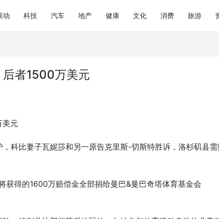
滚动
科技
汽车
地产
健康
文化
消费
旅游
 后者1500万美元
万美元
炉，科比妻子瓦妮莎和另一原告克里斯-切斯特胜诉，洛杉矶县需
将获得的1600万赔偿金全部捐给曼巴&曼巴奇塔体育基金会