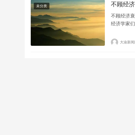
不顾经济
未分类
不顾经济衰
经济学家们
数，让市场
息到底。经
大渝新闻
向。 目前
立场…