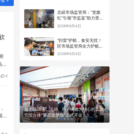
一篇
点食品安全考前检查
北碚市场监管局：“党旗
红”引领“市监蓝”助力受灾
食品生产经营主体复工复
2026年6月4日
产
软
“扫雷”护航，食安无忧！
区市场监管局全力护航中
高考
2026年6月4日
寒
临
前几
0
史
押注
，
 渤海银
首个以国漫、活动、用户体验为核心的二次
全球首款
元综合体“重百造梦场”正式开业
骑行机器人
挺。
价格
缓