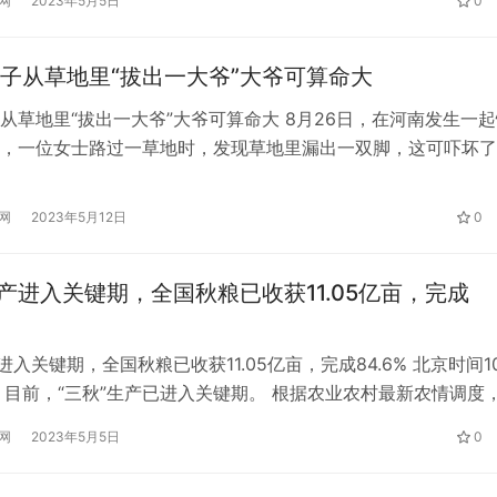
网
2023年5月5日
0
步伐。 北京时间16: 27，NYMEX原油期货上涨0…
子从草地里“拔出一大爷”大爷可算命大
从草地里“拔出一大爷”大爷可算命大 8月26日，在河南发生一
，一位女士路过一草地时，发现草地里漏出一双脚，这可吓坏了
过去一看，哎呀，我的天，一大爷呈现倒挂金钩的姿势卡在一个
赶紧在附近呼救，幸好路人一起帮忙把这位大爷救了上来，大爷
网
2023年5月12日
0
要是没人经过后果不堪设想！ 当问到大爷怎么回事时，原来大
一只…
生产进入关键期，全国秋粮已收获11.05亿亩，完成
进入关键期，全国秋粮已收获11.05亿亩，完成84.6% 北京时间1
，目前，“三秋”生产已进入关键期。 根据农业农村最新农情调度
日，全国秋粮已收获11.05亿亩，完成84.6%，比去年同期加快2.
网
2023年5月5日
0
分地区看，西北地区已基本完成收获，东北地区曾收获9成； 黄
近九成； 西南地区收获过八成； 长江…