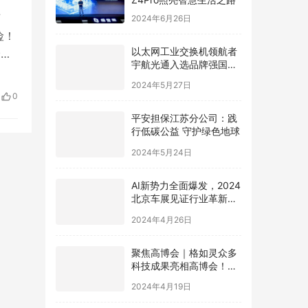
上
2024年6月26日
险！
以太网工业交换机领航者
价指
宇航光通入选品牌强国先
持加
行工程“国货之光计划”
2024年5月27日
早转
0
鹰派
平安担保江苏分公司：践
行低碳公益 守护绿色地球
2024年5月24日
AI新势力全面爆发，2024
北京车展见证行业革新，
极空间AI NAS成为领跑者
2024年4月26日
聚焦高博会｜格如灵众多
科技成果亮相高博会！助
力高等教育提质增效
2024年4月19日