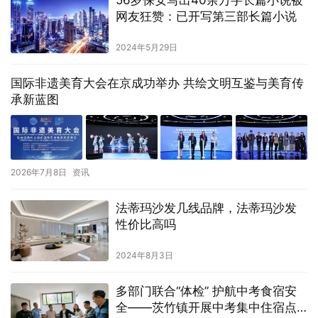
网友狂赞：已开写第三部长篇小说
2024年5月29日
国际非遗美育大会在京成功举办 共绘文明互鉴与美育传
承新蓝图
2026年7月8日
资讯
法蒂玛沙发几线品牌，法蒂玛沙发
性价比高吗
2024年8月3日
多部门联合“体检” 护航中考食宿安
全——茨竹镇开展中考集中住宿点