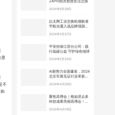
2024年6月26日
以太网工业交换机领航者
宇航光通入选品牌强国先
行工程“国货之光计划”
2024年5月27日
平安担保江苏分公司：践
行低碳公益 守护绿色地球
桌
2024年5月24日
象景
AI新势力全面爆发，2024
北京车展见证行业革新，
期
极空间AI NAS成为领跑者
2024年4月26日
足不
激和
聚焦高博会｜格如灵众多
科技成果亮相高博会！助
力高等教育提质增效
2024年4月19日