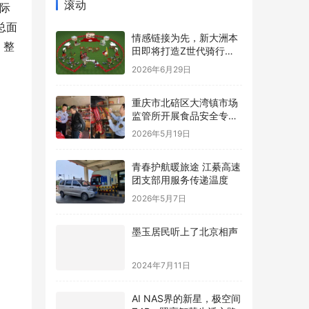
滚动
国际
总面
情感链接为先，新大洲本
，整
田即将打造Z世代骑行内
容新标杆
2026年6月29日
重庆市北碚区大湾镇市场
监管所开展食品安全专项
检查
2026年5月19日
青春护航暖旅途 江綦高速
团支部用服务传递温度
2026年5月7日
墨玉居民听上了北京相声
2024年7月11日
AI NAS界的新星，极空间
Z4Pro照亮智慧生活之路