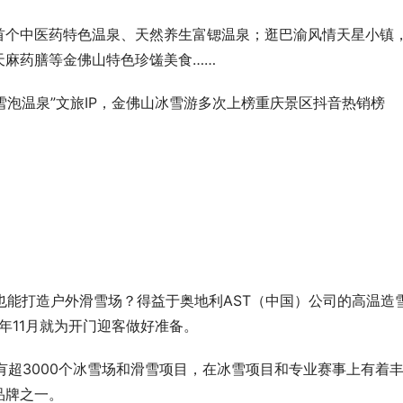
首个中医药特色温泉、天然养生富锶温泉；逛巴渝风情天星小镇
天麻药膳等金佛山特色珍馐美食……
雪泡温泉”文旅IP，金佛山冰雪游多次上榜重庆景区抖音热销榜
。
境也能打造户外滑雪场？得益于奥地利AST（中国）公司的高温造
年11月就为开门迎客做好准备。
拥有超3000个冰雪场和滑雪项目，在冰雪项目和专业赛事上有着
品牌之一。