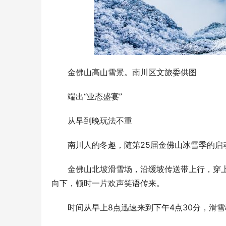
金佛山高山雪景。南川区文旅委供图
端出“业态盛宴”
从早到晚玩法不重
南川人的冬趣，随第25届金佛山冰雪季的启
金佛山北坡滑雪场，沿缓坡传送带上行，穿上
向下，顿时一片欢声笑语传来。
动口不动手
活版升级用
时间从早上8点迅速来到下午4点30分，滑