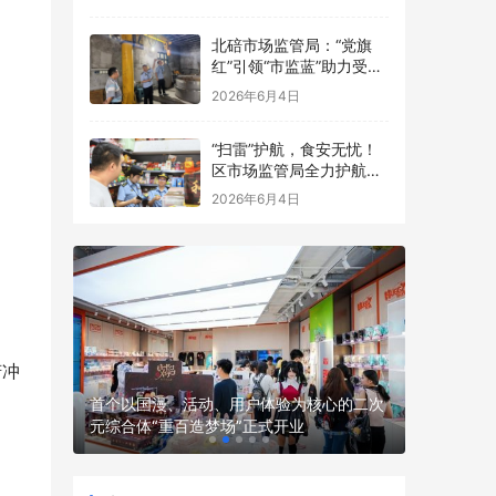
点食品安全考前检查
北碚市场监管局：“党旗
红”引领“市监蓝”助力受灾
食品生产经营主体复工复
2026年6月4日
产
“扫雷”护航，食安无忧！
区市场监管局全力护航中
高考
2026年6月4日
俯冲
 渤海银
首个以国漫、活动、用户体验为核心的二次
全球首款
元综合体“重百造梦场”正式开业
骑行机器人