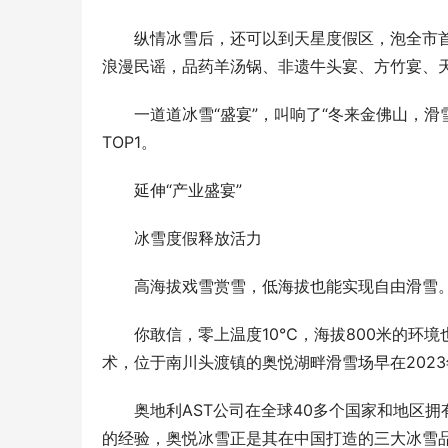
纵情冰雪后，还可以到天星度假区，泡全市
浪漫民谣，品药羊汤锅、非遗牛头宴、方竹宴、
一道道冰雪“盛宴”，叫响了“冬来金佛山，滑
TOP1。
延伸“产业盛宴”
冰雪度假释放活力
高海拔戏雪赏雪，低海拔也能实现自由滑雪
你敢信，零上温度10℃，海拔800米的环
术，位于南川头渡镇的奥悦湖畔滑雪场早在2023
奥地利AST公司在全球40多个国家和地区
的经验，奥悦冰雪正是其在中国打造的三大冰雪