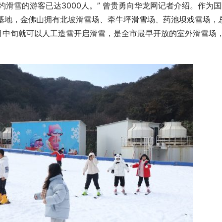
滑雪的游客已达3000人。” 曾贵勇向华龙网记者介绍。作为
雪培训基地，金佛山拥有北坡滑雪场、牵牛坪滑雪场、药池坝戏雪场，
1月中旬就可以人工造雪开启滑雪，是全市最早开放的室外滑雪场