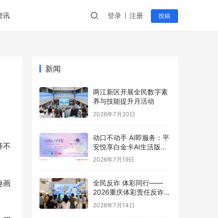
资讯
登录
注册
投稿
新闻
两江新区开展全民数字素
养与技能提升月活动
2026年7月20日
动口不动手 AI即服务：平
绎不
安悦享白金卡AI生活版升
级用卡新体验
2026年7月19日
趣画
全民反诈 体彩同行——
2026重庆体彩责任反诈宣
传活动首站圆满举行
2026年7月14日