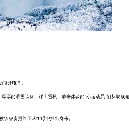
动拉开帷幕。
厚厚的滑雪装备，踩上雪橇，前来体验的“小运动员”们从坡顶
 AI即服务：平安悦享白金卡AI生
筑牢安全发展屏障 护航高质量经营
卡新体验
行重庆分行扎实推进安全保卫工作
雪教练曾贵勇终于从忙碌中抽出身来。