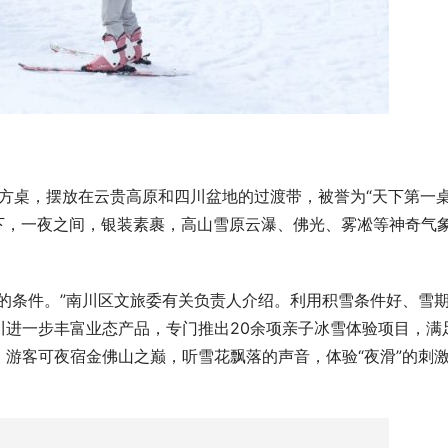
的方桌，摆放在云贵高原和四川盆地的过渡带，被誉为“天下第一
扬落下，一夜之间，银装素裹，高山雪原云瀑、佛光、雾凇等神奇气
的条件。”南川区文旅委有关负责人介绍。利用积雪条件好、雪
川进一步丰富业态产品，专门推出20余项亲子冰雪体验项目，满
游客可夜宿金佛山之巅，听雪花飘落的声音，体验“夜滑”的刺