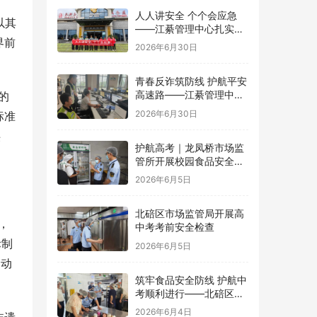
人人讲安全 个个会应急
以其
——江綦管理中心扎实开
界前
展2026年“安全生产月”系
2026年6月30日
列活动
青春反诈筑防线 护航平安
高速路——江綦管理中心
的
团支部开展反诈宣传活动
2026年6月30日
标准
供
护航高考｜龙凤桥市场监
管所开展校园食品安全专
项检查
2026年6月5日
北碚区市场监管局开展高
，
中考考前安全检查
际制
2026年6月5日
运动
筑牢食品安全防线 护航中
考顺利进行——北碚区茨
竹镇开展华蓥中学中考考
2026年6月4日