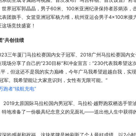
别系统生成专属跑马视频、首次发布广马吉祥物、首次设置广府
世界冠军郭晶晶，男子60米、100米亚洲纪录保持者苏炳添，
表团旗手、女篮亚洲冠军杨力维，杭州亚运会男子4×100米接
证这场竞技盛宴！
团”共创佳绩
2023三年厦门马拉松赛国内女子冠军、2018广州马拉松赛国内女
场分享了自己的“230目标”和冲金宣言：“230代表我希望这
3水平，但这还不是我的实力巅峰，今年广马我希望超越自我，实
子冠军。我希望能让大家意识到，女性有无限可能。”
、2019太原国际马拉松国内男冠军、马拉松·越野跑双栖选手管
首个以国漫、活动、用户体验为核心的二次
全球首款！昊辰科
，特地准备了一份极具纪念意义的见面礼——送出他人生中获得
元综合体“重百造梦场”正式开业
骑行机器人WAIC 
深的感谢和祝福，这块奖牌是她刷新了个人最好成绩，以2小时