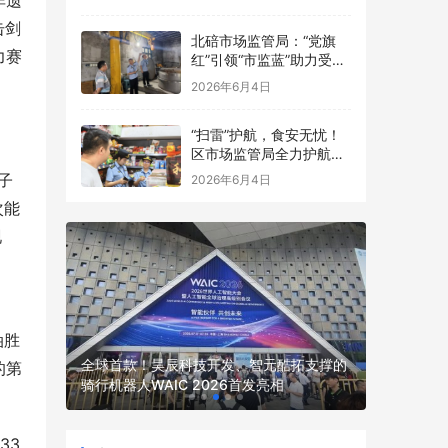
非遗
点食品安全考前检查
击剑
北碚市场监管局：“党旗
力赛
红”引领“市监蓝”助力受灾
食品生产经营主体复工复
2026年6月4日
产
“扫雷”护航，食安无忧！
区市场监管局全力护航中
高考
子
2026年6月4日
次能
现
油胜
技开发、智元酷拓支撑的
两江新区开展全民数字素养与技能提升月活
的第
2026首发亮相
动
33