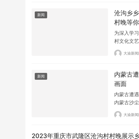
50…
沧沟乡乡
新闻
村晚等你
为深入学习
村文化文艺
游示范乡镇
大渝新闻
重庆市武隆
广场举行。
术…
内蒙古遭
新闻
画面
内蒙古遭遇
内蒙古沙尘
尘暴的突然
大渝新闻
看到，天空
得模糊不清
沙尘天气，
2023年重庆市武隆区沧沟村村晚展示