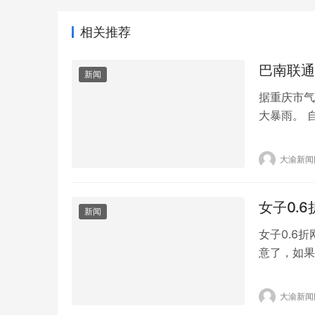
相关推荐
巴南联通
新闻
据重庆市气
大暴雨。 
措施，提前
值班值守，
大渝新闻
严重，部分
传送网多处
女子0.
新闻
女子0.6
意了，如果
上海法院审
十一”购物
大渝新闻
的某网络平