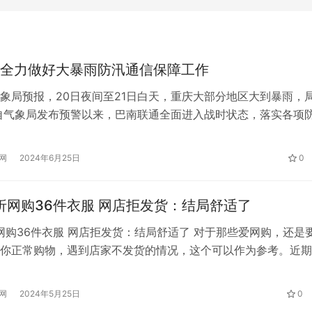
全力做好大暴雨防汛通信保障工作
象局预报，20日夜间至21日白天，重庆大部分地区大到暴雨，
自气象局发布预警以来，巴南联通全面进入战时状态，落实各项
储备油机、车辆、人员、油杆、光缆、设备等防汛物资，加强应
随时做好抢修准备。 本次大暴雨导致巴南城区和乡镇部分路段
网
2024年6月25日
0
区域不同程度出现滑坡等险情，导致巴南区安澜、龙岗、一品方
开…
6折网购36件衣服 网店拒发货：结局舒适了
折网购36件衣服 网店拒发货：结局舒适了 对于那些爱网购，还是
你正常购物，遇到店家不发货的情况，这个可以作为参考。近期
结了一起因定价错误而引发的涉互联网购物的案件，2021年度“
节期间某日凌晨，原告消费者A女士在被告上海B实业有限公司开
网
2024年5月25日
0
台旗舰店内，购买各类服饰共36件，标价合计8万余元，实付价