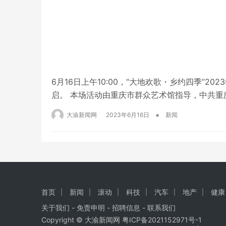
6月16日上午10:00，“大地欢歌・乡约四季”
启。 本场活动由重庆市群众艺术馆指导，中共
市武隆区文学艺术界联合会、重庆市武隆区沧沟
•
大渝新闻网
2023年6月16日
新闻
公安局、重庆市武隆区财政局、重庆市武隆区农
首页
新闻
滚动
科技
汽车
地产
健康
关于我们
-
免责申明
- 招聘信息 -
联系我们
Copyright © 大渝新闻网
粤ICP备2021152971号-1