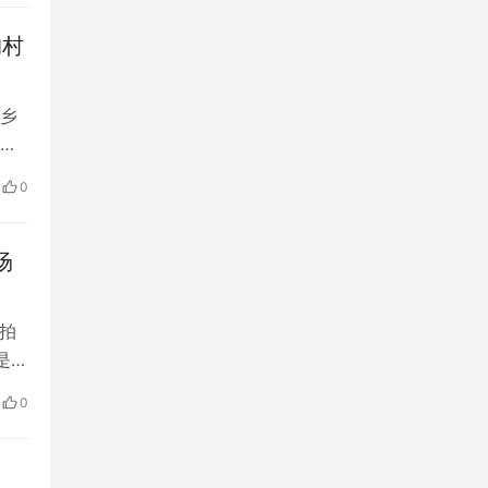
沟村
乡
旅
3年
0
文化
众艺
场
拍
是沙
以
0
变
大风