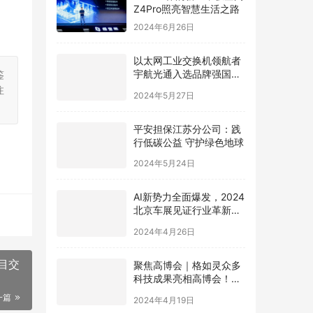
Z4Pro照亮智慧生活之路
2024年6月26日
以太网工业交换机领航者
宇航光通入选品牌强国先
鉴
行工程“国货之光计划”
注
2024年5月27日
平安担保江苏分公司：践
行低碳公益 守护绿色地球
2024年5月24日
AI新势力全面爆发，2024
北京车展见证行业革新，
极空间AI NAS成为领跑者
2024年4月26日
目交
聚焦高博会｜格如灵众多
科技成果亮相高博会！助
力高等教育提质增效
一篇
2024年4月19日