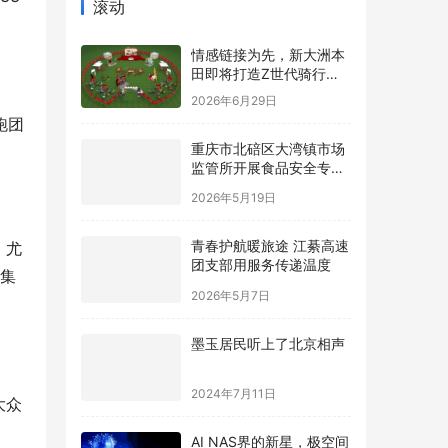
滚动
情感链接为先，新大洲本
田即将打造Z世代骑行内
容新标杆
2026年6月29日
跑团
重庆市北碚区大湾镇市场
监管所开展食品安全专项
检查
2026年5月19日
青春护航暖旅途 江綦高速
，尤
团支部用服务传递温度
丝集
2026年5月7日
墨玉居民听上了北京相声
2024年7月11日
大众
AI NAS界的新星，极空间