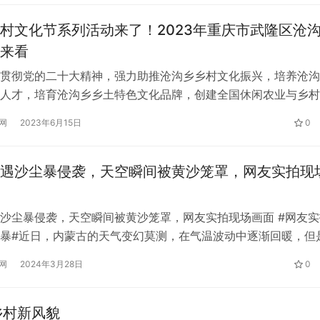
村文化节系列活动来了！2023年重庆市武隆区沧
来看
贯彻党的二十大精神，强力助推沧沟乡乡村文化振兴，培养沧沟
人才，培育沧沟乡乡土特色文化品牌，创建全国休闲农业与乡村
，推动我区公共文化服务体系建设，“大地欢歌・乡约四季”202
网
2023年6月15日
0
区沧沟村村晚将于6月16日上午10:00，在重庆市武隆区沧沟乡
 本场“村晚”作为沧沟乡乡村文化节系列活动之一，由重庆市群
遇沙尘暴侵袭，天空瞬间被黄沙笼罩，网友实拍现
沙尘暴侵袭，天空瞬间被黄沙笼罩，网友实拍现场画面 #网友实
暴#近日，内蒙古的天气变幻莫测，在气温波动中逐渐回暖，但
袭击让这片土地再次陷入了恶劣的环境。从网友拍摄的视频中可
网
2024年3月28日
0
被黄沙覆盖，空气中弥漫着沙尘的味道，远处的建筑物和树木也
。 据内蒙古气象局预测，未来几天内蒙古将迎来降温、雨雪、
其中…
乡村新风貌