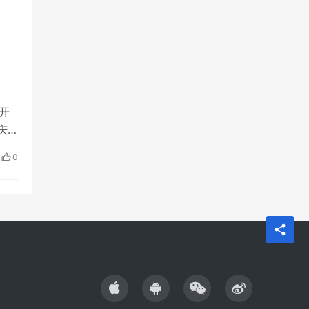
开
庆
隆区
0