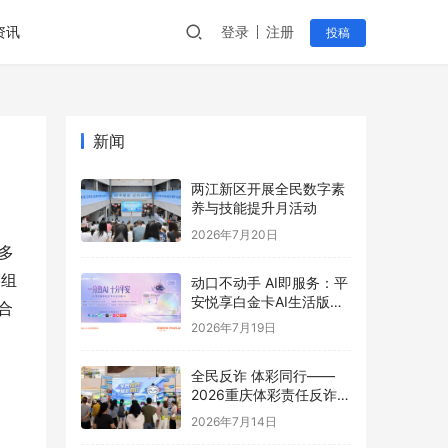
资讯
登录
注册
投稿
新闻
两江新区开展全民数字素
养与技能提升月活动
2026年7月20日
多
赛组
动口不动手 AI即服务：平
安悦享白金卡AI生活版升
合
级用卡新体验
2026年7月19日
全民反诈 体彩同行——
2026重庆体彩责任反诈宣
传活动首站圆满举行
2026年7月14日