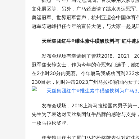
据悉，今年广马亮点满满。首次采用人脸识
文化展区等。另外，广马还邀请了跳水奥运冠军、
奥运冠军、世界冠军雷声，杭州亚运会中国体育代
冠军陈冠峰担任今年的宣传大使，与大家一起见
天丝集团红牛®维生素牛磺酸饮料
与“红牛跑
发布会现场有幸请到了曾获2018、2021、
冠军焦安静女士，作为今年的夺冠热门选手，她在现
在2小时30分内完赛。今年厦马我成功回到23
230目标，同时冲击2023广州马拉松赛国内女
发布会现场，2018上海马拉松国内男子第一
务：平安悦享白金卡AI生
筑牢安全发展屏障 护航高质量经营 渤海银
先生为了表达对天丝集团红牛品牌的感谢与支持
验
行重庆分行扎实推进安全保卫工作
一枚马拉松奖牌。
焦安静则送出了厦门马拉松奖牌表达对红牛深