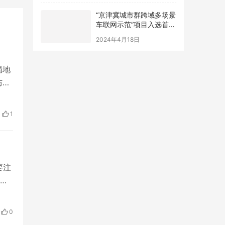
“京津冀城市群跨域多场景
车联网示范”项目入选首都
十佳工程实践案例
2024年4月18日
局地
防汛
急
内涝
1
向
要注
，
双
设
0
格