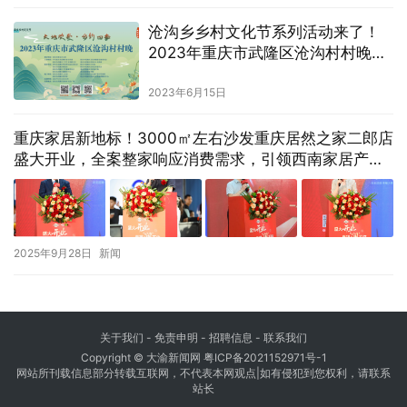
沧沟乡乡村文化节系列活动来了！
2023年重庆市武隆区沧沟村村晚等
你来看
2023年6月15日
重庆家居新地标！3000㎡左右沙发重庆居然之家二郎店
盛大开业，全案整家响应消费需求，引领西南家居产业
升级
2025年9月28日
新闻
关于我们
-
免责申明
- 招聘信息 -
联系我们
Copyright © 大渝新闻网
粤ICP备2021152971号-1
网站所刊载信息部分转载互联网，不代表本网观点|如有侵犯到您权利，请联系
站长