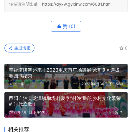
转转请注明出处：
https://dyxw.gyxinw.com/6081.html
赞
(0)
生成海报
0
幸福涪陵舞起来！2023重庆市广场舞展演涪陵区选拔
赛圆满结束
上一篇
2023年6月30日 下午5:50
酉阳自治县龙潭镇堰堤村夏季“村晚”唱响乡村文化繁荣
的时代欢歌！
2023年7月1日 下午5:05
下一篇
相关推荐