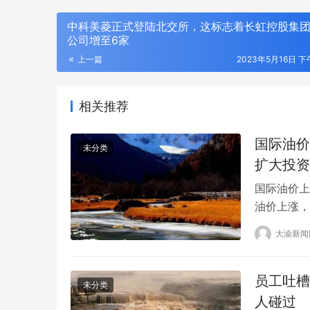
中科美菱正式登陆北交所，这标志着长虹控股集
公司增至6家
上一篇
2023年5月16日 下午
相关推荐
国际油价
未分类
扩大投资
国际油价上
油价上涨，
价上涨，因
大渝新闻
抑制了经济
动口不动手
石油投资以满
活版升级用
员工吐槽
未分类
人碰过