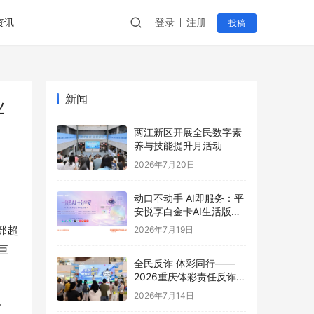
资讯
登录
注册
投稿
新闻
业
两江新区开展全民数字素
养与技能提升月活动
2026年7月20日
动口不动手 AI即服务：平
安悦享白金卡AI生活版升
级用卡新体验
西部超
2026年7月19日
，巨
全民反诈 体彩同行——
2026重庆体彩责任反诈宣
传活动首站圆满举行
2026年7月14日
4