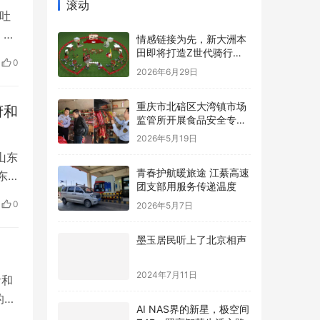
滚动
吐
。好
情感链接为先，新大洲本
工
田即将打造Z世代骑行内
0
容新标杆
现里
2026年6月29日
问
重庆市北碚区大湾镇市场
府和
监管所开展食品安全专项
检查
2026年5月19日
山东
青春护航暖旅途 江綦高速
东
团支部用服务传递温度
0
2026年5月7日
递交
墨玉居民听上了北京相声
2024年7月11日
音和
的地
AI NAS界的新星，极空间
十五
Z4Pro照亮智慧生活之路