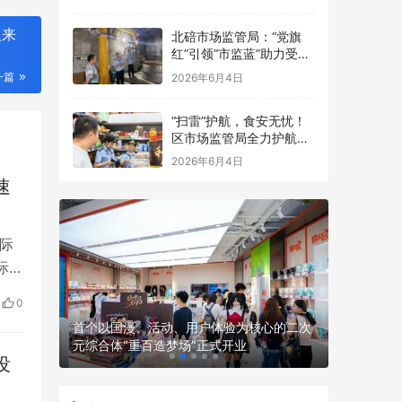
点食品安全考前检查
入来
北碚市场监管局：“党旗
红”引领“市监蓝”助力受灾
食品生产经营主体复工复
一篇
2026年6月4日
产
“扫雷”护航，食安无忧！
区市场监管局全力护航中
高考
2026年6月4日
速
际
际油
息
0
大
 渤海银
首个以国漫、活动、用户体验为核心的二次
全球首款
元综合体“重百造梦场”正式开业
骑行机器人
没