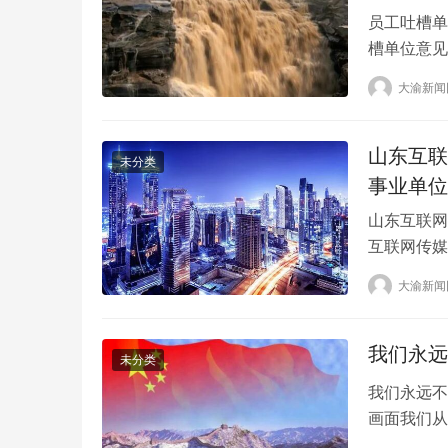
员工吐槽单
槽单位意见
多年没人打
大渝新闻
会有意见箱
面的纸最早
题，他也…
山东互联
未分类
事业单位
山东互联网
互联网传媒
互联网传媒
大渝新闻
(6.610
了申请，申
我们永远
未分类
我们永远不
画面我们从
震。此次8