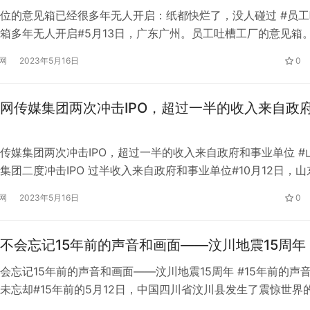
位的意见箱已经很多年无人开启：纸都快烂了，没人碰过 #员工
箱多年无人开启#5月13日，广东广州。员工吐槽工厂的意见箱
开了，盒子里的纸也快烂了。工厂员工张先生说，他所在工厂的
网
2023年5月16日
0
，收集大家的建议。 那天看到意见箱，很好奇打开。打开后发
是2017年写的，纸都快烂了，没人碰过。 张先生说，之前遇到
网传媒集团两次冲击IPO，超过一半的收入来自政
传媒集团两次冲击IPO，超过一半的收入来自政府和事业单位 #
集团二度冲击IPO 过半收入来自政府和事业单位#10月12日，山
集团股份有限公司提交在深交所创业板上市申请，中泰证券
网
2023年5月16日
0
，-0.07，-1.05%)为保荐人。山东互联网传媒集团6年前就向上交所
请文件已经失效。 工商信息显示，山东互联网传媒集团…
不会忘记15年前的声音和画面——汶川地震15周年
会忘记15年前的声音和画面——汶川地震15周年 #15年前的声
未忘却#15年前的5月12日，中国四川省汶川县发生了震惊世界
.0级地震造成8万多人死亡，数十万人受伤，数万人无家可归。