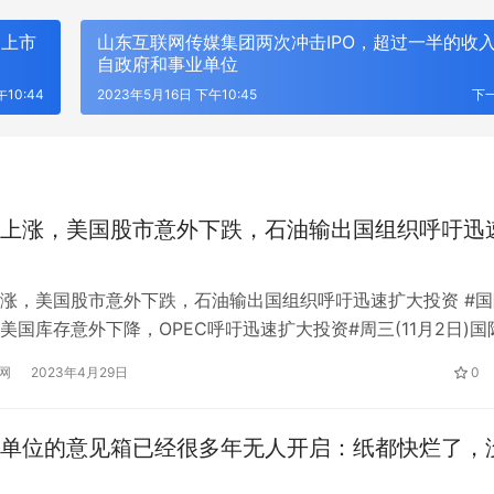
团上市
山东互联网传媒集团两次冲击IPO，超过一半的收
自政府和事业单位
10:44
2023年5月16日 下午10:45
下
上涨，美国股市意外下跌，石油输出国组织呼吁迅
涨，美国股市意外下跌，石油输出国组织呼吁迅速扩大投资 #国
美国库存意外下降，OPEC呼吁迅速扩大投资#周三(11月2日)国
行业数据显示美国原油库存意外下降，这表明尽管美联储激进加
网
2023年4月29日
0
增长，但石油需求依然坚挺。石油输出国组织秘书长呼吁迅速扩
 AI即服务：平安悦享白金卡AI生
筑牢安全发展屏障 护航高质量经营
足需求。 北京时间16:38，NYMEX原油期货上涨0.51%，…
卡新体验
行重庆分行扎实推进安全保卫工作
单位的意见箱已经很多年无人开启：纸都快烂了，