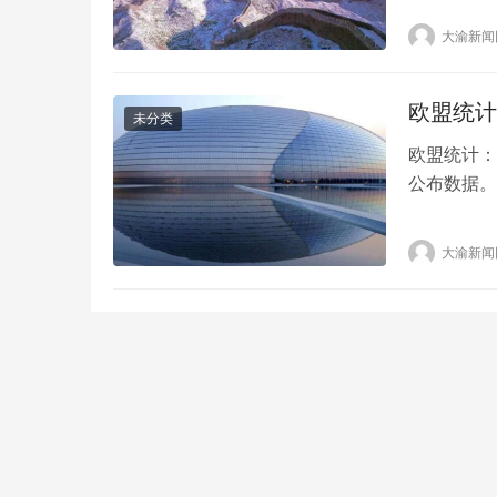
年后，我们
大渝新闻
当年的声音
欧盟统计
未分类
欧盟统计：欧
公布数据。
9月份的年
国的年通胀
大渝新闻
是法国(6.2