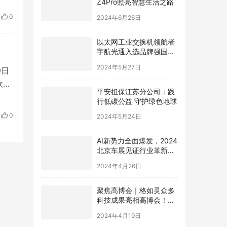
顾
2024年6月26日
0
…
以太网工业交换机领航者
宇航光通入选品牌强国先
行工程“国货之光计划”
2024年5月27日
9日
欧盟
平安担保江苏分公司：践
员
行低碳公益 守护绿色地球
的
2024年5月24日
0
AI新势力全面爆发，2024
北京车展见证行业革新，
极空间AI NAS成为领跑者
2024年4月26日
聚焦高博会｜格如灵众多
科技成果亮相高博会！助
力高等教育提质增效
2024年4月19日