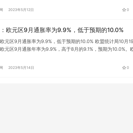
依然铭记历史，珍爱生命。在这个特殊的纪念日，让我们一起回
网
2023年5月12日
0
和画面，缅怀逝去的生命，感受震撼的瞬间。 汶川地震15周年:
：欧元区9月通胀率为9.9%，低于预期的10.0%
元区9月通胀率为9.9%，低于预期的10.0% 欧盟统计局10月1
欧元区9月通胀年率为9.9%，高于8月的9.1%，预期为10.0%。
通胀率为10.9%，高于8月份的10.1%。与8月份相比，6个欧盟成
率下降，1个成员国保持稳定，20个成员国上升。年增长率最低
网
2023年5月14日
0
%)、马耳他(7.4%)和芬兰(…