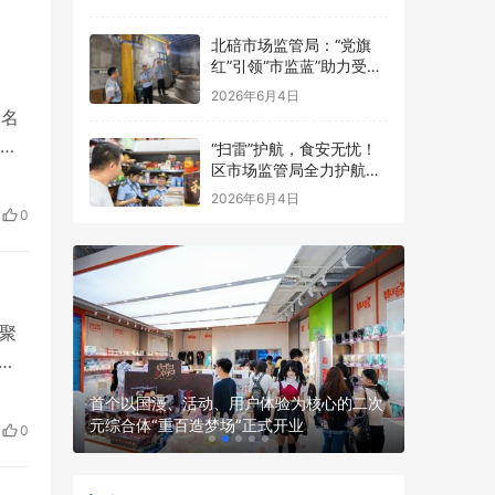
点食品安全考前检查
北碚市场监管局：“党旗
红”引领“市监蓝”助力受灾
食品生产经营主体复工复
2026年6月4日
产
一名
他
“扫雷”护航，食安无忧！
区市场监管局全力护航中
定
高考
2026年6月4日
频上
0
聚
尔
 渤海银
首个以国漫、活动、用户体验为核心的二次
全球首款
总记
元综合体“重百造梦场”正式开业
0
骑行机器人
势、