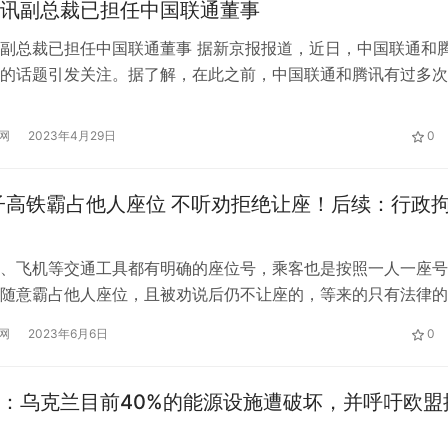
讯副总裁已担任中国联通董事
副总裁已担任中国联通董事 据新京报报道，近日，中国联通和
的话题引发关注。据了解，在此之前，中国联通和腾讯有过多次
索APP显示，腾讯控股有限公司高级执行副总裁卢山同时担任中
信有限公司董事。 此外，2021年成立的深圳前海新互联网交易
网
2023年4月29日
0
联通创新创业投资有限公司持股18%，深圳市腾讯产业创业投资
子高铁霸占他人座位 不听劝拒绝让座！后续：行政
、飞机等交通工具都有明确的座位号，乘客也是按照一人一座号
随意霸占他人座位，且被劝说后仍不让座的，等来的只有法律的
道，近日，G345次列车上，64岁男子霸占他人靠窗座位，在被
网
2023年6月6日
0
列车工作人员劝阻拒绝让座。 视频显示，起初是乘务员和乘客
子让座，但是该男子不为所动，并称：“没法让，我一直坐这，
…
：乌克兰目前40%的能源设施遭破坏，并呼吁欧盟