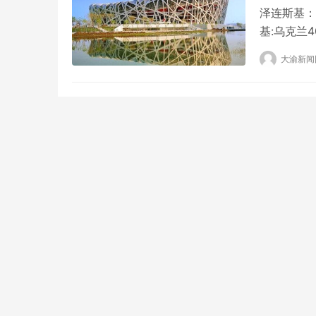
泽连斯基：
基:乌克兰
会见欧盟能
大渝新闻
Zelens
问题。 泽