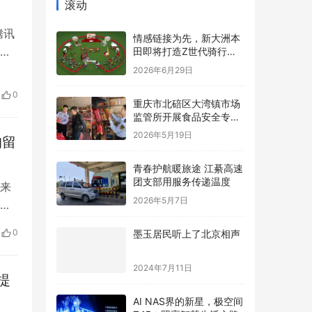
滚动
腾讯
情感链接为先，新大洲本
交
田即将打造Z世代骑行内
容新标杆
国
2026年6月29日
中心
0
重庆市北碚区大湾镇市场
有
监管所开展食品安全专项
检查
2026年5月19日
拘留
青春护航暖旅途 江綦高速
团支部用服务传递温度
来
2026年5月7日
制
提醒
0
墨玉居民听上了北京相声
友善
这旁
2024年7月11日
提
AI NAS界的新星，极空间
Z4Pro照亮智慧生活之路