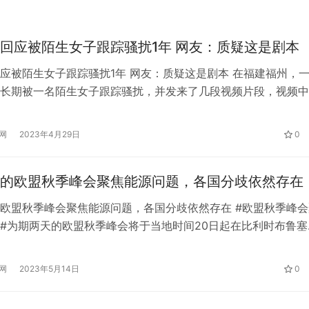
回应被陌生女子跟踪骚扰1年 网友：质疑这是剧本
应被陌生女子跟踪骚扰1年 网友：质疑这是剧本 在福建福州，
长期被一名陌生女子跟踪骚扰，并发来了几段视频片段，视频中
，然后对方捂住脸躲开了。然而，网友们看到视频后，并没有淡
他同情男人，他愿意帮他们化解。还有人质疑这是剧本！ 从视
网
2023年4月29日
0
子的陌生女子非常漂亮，身材也很好。她看起来一点也不像跟踪
个男的…
的欧盟秋季峰会聚焦能源问题，各国分歧依然存在
欧盟秋季峰会聚焦能源问题，各国分歧依然存在 #欧盟秋季峰会
#为期两天的欧盟秋季峰会将于当地时间20日起在比利时布鲁塞
近年来前所未有的能源危机和高通胀，本次峰会将出台怎样的对
 AI即服务：平安悦享白金卡AI生
筑牢安全发展屏障 护航高质量经营
部有哪些利益冲突？看前台记者从现场发回的观察报告。 台湾
卡新体验
行重庆分行扎实推进安全保卫工作
网
2023年5月14日
0
据欧盟公布的会议日程，本次季度欧盟峰会将重点讨论乌克兰局
和对…