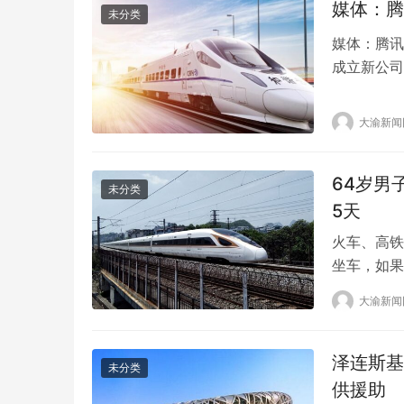
媒体：腾
未分类
媒体：腾讯
成立新公司
集。根据搜
联合网络通
大渝新闻
有限公司，
限公司持…
64岁男
未分类
5天
火车、高铁
坐车，如果
裁。 据报
大渝新闻
后，不听从
提醒这位男
边的座位不
泽连斯基
未分类
供援助