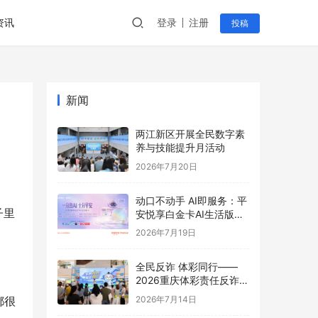
资讯
登录
注册
投稿
新闻
两江新区开展全民数字素
养与技能提升月活动
2026年7月20日
动口不动手 AI即服务：平
子里
安悦享白金卡AI生活版升
级用卡新体验
2026年7月19日
全民反诈 体彩同行——
2026重庆体彩责任反诈宣
传活动首站圆满举行
2026年7月14日
都很