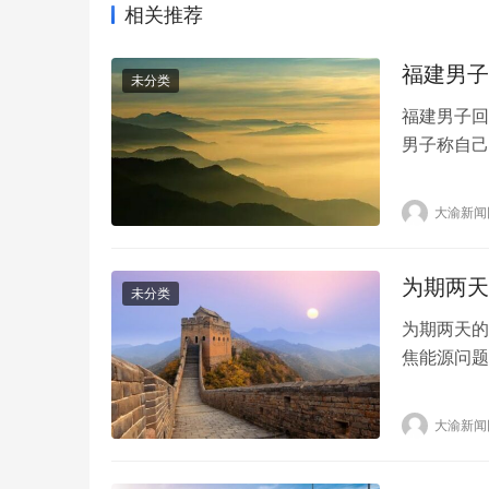
相关推荐
福建男子
未分类
福建男子回
男子称自己
发现了对方
了。有人说
大渝新闻
看，跟随男
狂。但是那
为期两天
未分类
为期两天的
焦能源问题
举行。面对
动口不动手
策？欧盟内
活版升级用
大渝新闻
者郑智:根
能源、经济