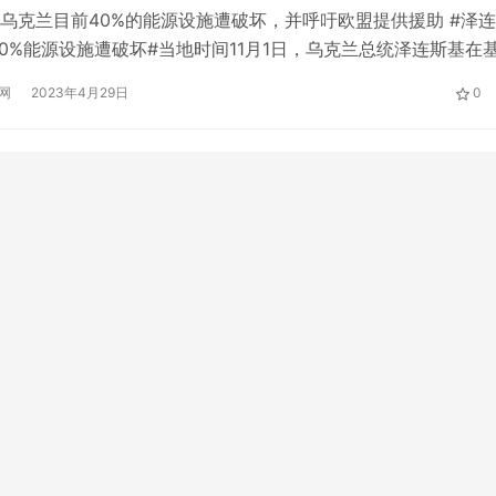
乌克兰目前40%的能源设施遭破坏，并呼吁欧盟提供援助 #泽
40%能源设施遭破坏#当地时间11月1日，乌克兰总统泽连斯基在
源专员舍姆森时表示，乌克兰40%的能源基础设施已经被摧毁
网
2023年4月29日
0
ki和siemsen讨论了重建乌克兰能源基础设施和稳定乌克兰能源系统
连斯基在会晤中表示，乌克兰约40%的能源基础设施遭到…