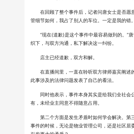
在回顾了整个事件后，记者问唐女士是否愿意
管细节如何，我占了别人的车位。一定是我的错。
“现在(道歉)是这个事件中最容易做到的。”
织下，与双方沟通，私下解决这一纠纷。
店主已经道歉，双方和解。
在直播间里，一直在聆听双方律师嘉宾阐述
此事涉及的法律问题发表了自己的看法。
同时他表示，事件本身其实是给我们全社会
有，未经业主同意不得随意占用。
第二个方面是发生矛盾时如何学会解决。第
事件的时候，无论是物业管理公司，还是社区居