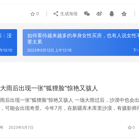
0
生成海报
应：没
如何看待越来越多的单身女性买房，也有人说女性
要太累
午12:10
2023年5月12日 上午12:18
下
大雨后出现一张“狐狸脸”惊艳又骇人
雨后出现一张“狐狸脸”惊艳又骇人 一场大雨过后，沙漠中也会
，可能会出现奇景。今年7月，在新疆库木库里沙漠，有摄影师
神奇一幕——两汪湖水，点缀在浩瀚的金色沙海之中，从高空俯
漠之狐，样子非常惊艳，又有点儿吓人。 据了解，库木库里沙
网
2023年5月7日
0
最高的大沙漠，面积达1600平方公里，呈不规则长方形，横卧