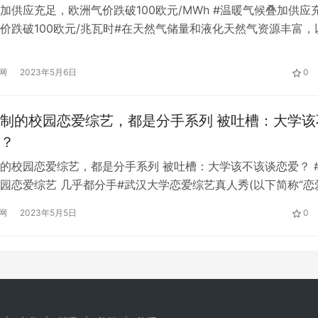
加供应充足，欧洲气价跌破100欧元/MWh #温暖气候叠加供应
价跌破100欧元/兆瓦时#在天然气储量和液化天然气资源丰富，
温暖的背景下，欧洲天然气期货价格持续下跌。10月24日，欧
TF天然气期货价格跌至93.35欧元/MWh，较周五下跌近20%，
网
2023年5月6日
0
来的最低水平。 2021年以来，全球能源市场供需紧张…
制的校园恋爱综艺，都是分手系列 被吐槽：大学该
？
的校园恋爱综艺，都是分手系列 被吐槽：大学该不该谈恋爱？ 
园恋爱综艺 几乎都分手#武汉大学恋爱综艺真人秀(以下简称“恋
我想认识你二》之前在网上火了一段时间。让人没想到的是，校园
网
2023年5月5日
0
背后，是一个惨淡的现实。据新京报报道，近一两年来，大学生
情书在网络上呈现井喷之势。据不完全统计，全国至少有20多