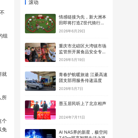
滚动
不
情感链接为先，新大洲本
田即将打造Z世代骑行内
容新标杆
2026年6月29日
的组
重庆市北碚区大湾镇市场
监管所开展食品安全专项
检查
2026年5月19日
妍就
青春护航暖旅途 江綦高速
团支部用服务传递温度
2026年5月7日
人所
墨玉居民听上了北京相声
2024年7月11日
这个
以免
AI NAS界的新星，极空间
Z4Pro照亮智慧生活之路