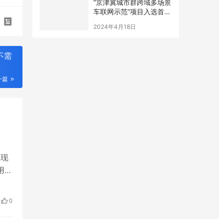
“京津冀城市群跨域多场景
车联网示范”项目入选首都
十佳工程实践案例
2024年4月18日
不需
一篇
出现
用无
瞰
漠是
0
在祁