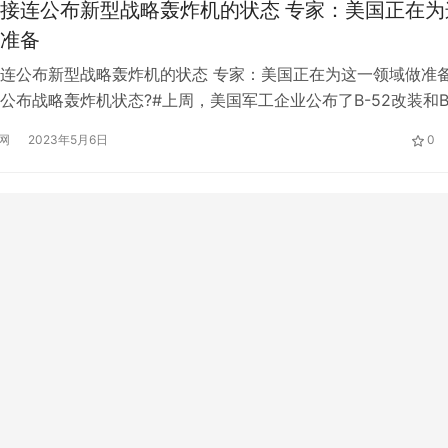
接连公布新型战略轰炸机的状态 专家：美国正在为
准备
连公布新型战略轰炸机的状态 专家：美国正在为这一领域做准备
公布战略轰炸机状态?#上周，美国军工企业公布了B-52改装和B-
。军事专家对《环球时报》表示，未来几十年，这两种轰炸机将
网
2023年5月6日
0
略打击能力的核心，美国战略轰炸机的发展历程也可供中国借鉴
司发布了B-52战略轰炸机改进升级版的完整图像。 B-21“突…