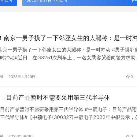
午3:14
2023年5月7日 下午3:14
下
！南京一男子摸了一下邻座女生的大腿称：是一时
南京一男子摸了一下邻座女生的大腿称：是一时冲动 #男子摸邻
时冲动#近日，在G3251次列车上，一名女乘客哭着向警方求助
边的男子猥 亵。警察和工作人员安抚了女孩的情绪，并安排她
，随后逮捕了涉嫌 猥 亵的男子。男的说摸女生大腿之前是一时
网
2023年4月29日
0
终，#南京南站#派出所对该男子处罚7天。警方提醒，如果市民
：目前产品暂时不需要采用第三代半导体
目前产品暂时不需要采用第三代半导体 #中颖电子：目前产品还
 AI即服务：平安悦享白金卡AI生
筑牢安全发展屏障 护航高质量经营
三代半导体#【中颖电子(300327)中颖电子2022年中报显示，
卡新体验
行重庆分行扎实推进安全保卫工作
.02亿元，同比增长31.5%；归母净利润2.55亿元，同比增长
；扣非净利润2.33亿元，同比增长62.58%；其中，2022年第二季
网
2023年5月18日
0