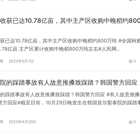
营收入4.38亿元，同比增长15.4%…
收获已达10.78亿亩，其中主产区收购中晚稻约80
获已达10.78亿亩，其中主产区收购中晚稻约800万吨 #全国秋
0.78亿亩 主产区累计收购中晚稻800万吨左右#人民网
，-0.48，-4.59%)北京10月22日电(记者董力)截至目前，全国秋粮
网
2023年5月7日
0
78亿亩。国家粮食和物资储备局最新数据显示，主产区已收购中晚
，南方地区中晚稻陆续上市，收购进度快于去…
院的踩踏事故有人故意推搡致踩踏？韩国警方回应
的踩踏事故有人故意推搡致踩踏？韩国警方回应 #有人故意推搡
警方回应#截至目前，10月29日晚发生在韩国首尔梨泰院的踩踏
4人死亡，149人受伤。这起事故震惊了韩国。目前，韩国举国上
的气氛中。 韩国各地都为遇难者设立了灵堂。设在首尔市中心
网
2023年4月29日
0
灵堂从10月31日上午开始24小时开放。31日上午，韩国总统尹