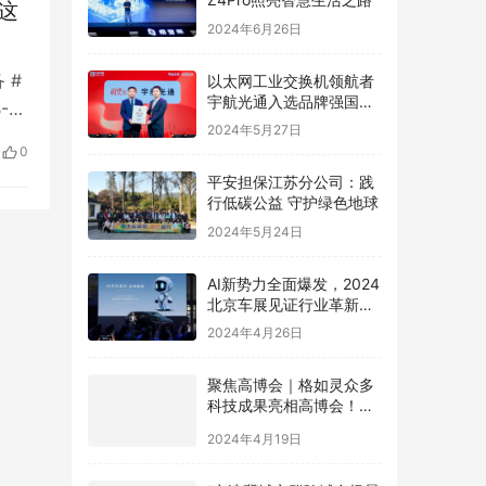
这
2024年6月26日
 #
以太网工业交换机领航者
宇航光通入选品牌强国先
21
行工程“国货之光计划”
2024年5月27日
是
0
。
平安担保江苏分公司：践
行低碳公益 守护绿色地球
2024年5月24日
AI新势力全面爆发，2024
北京车展见证行业革新，
极空间AI NAS成为领跑者
2024年4月26日
聚焦高博会｜格如灵众多
科技成果亮相高博会！助
力高等教育提质增效
2024年4月19日