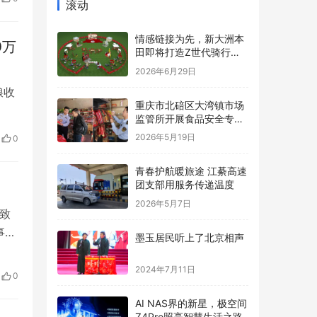
滚动
情感链接为先，新大洲本
0万
田即将打造Z世代骑行内
容新标杆
2026年6月29日
粮收
重庆市北碚区大湾镇市场
监管所开展食品安全专项
收获
检查
2026年5月19日
0
稻约
青春护航暖旅途 江綦高速
团支部用服务传递温度
2026年5月7日
致
事故
墨玉居民听上了北京相声
下都
首尔
2024年7月11日
0
…
AI NAS界的新星，极空间
Z4Pro照亮智慧生活之路