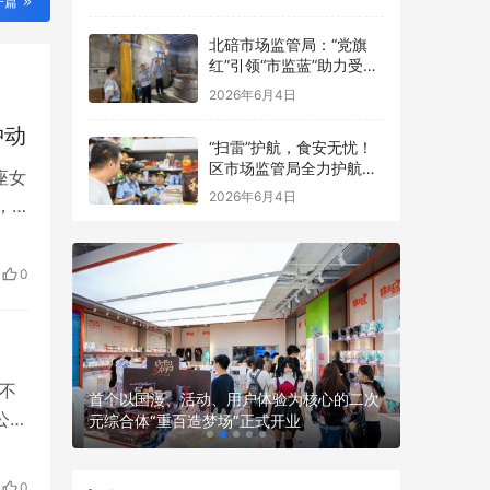
一篇
点食品安全考前检查
北碚市场监管局：“党旗
红”引领“市监蓝”助力受灾
食品生产经营主体复工复
2026年6月4日
产
冲动
“扫雷”护航，食安无忧！
区市场监管局全力护航中
座女
高考
2026年6月4日
，
在其
冲动
0
遇到
不
 渤海银
首个以国漫、活动、用户体验为核心的二次
全球首款
公司
元综合体“重百造梦场”正式开业
骑行机器人
度，
0