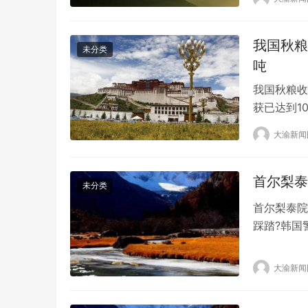
公司单季度主
我国秋粮
未分类
吨
我国秋粮收
获已达到1
(9.970
大渝新闻
已达10.
800万吨
首尔梨泰
未分类
首尔梨泰院
踩踏?韩国
已造成15
沉浸在悲伤
大渝新闻
广场的集体