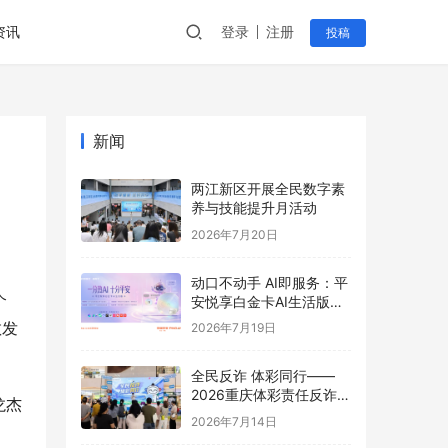
资讯
登录
注册
投稿
新闻
两江新区开展全民数字素
养与技能提升月活动
2026年7月20日
动口不动手 AI即服务：平
个
安悦享白金卡AI生活版升
级用卡新体验
散发
2026年7月19日
全民反诈 体彩同行——
2026重庆体彩责任反诈宣
龙杰
传活动首站圆满举行
2026年7月14日