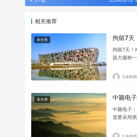
上一篇
2023年5月7日 下
相关推荐
拘留7天
未分类
拘留7天！
孩大腿称一
称自己被旁
他车厢休息
大渝新闻
心虚。 最
淫…
中颖电子
未分类
中颖电子：
动口不动手
需要采用第
活版升级用
主营收入9
67.12%
大渝新闻