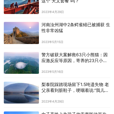
这个“天文套餐”吗？
2023年4月29日
河南汝州湖中2条鳄雀鳝已被捕获 生
性非常凶猛
2023年5月15日
警方破获大案解救63只小熊猫：因
应激反应等原因，寄养的23只小熊
猫死亡
2023年5月16日
梨泰院踩踏现场留下1.5吨遗失物 老
父亲看到脏鞋子，哽咽着说:“我儿子
一定很痛苦。”
2023年4月29日