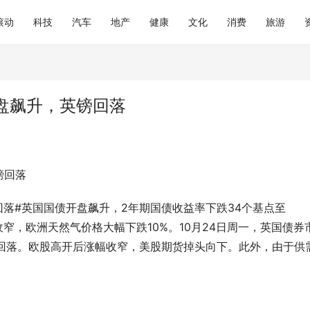
滚动
科技
汽车
地产
健康
文化
消费
旅游
盘飙升，英镑回落
镑回落
回落#英国国债开盘飙升，2年期国债收益率下跌34个基点至
收窄，欧洲天然气价格大幅下跌10%。10月24日周一，英国债券
11%)冲高回落。欧股高开后涨幅收窄，美股期货掉头向下。此外，由于供