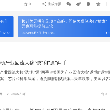
0
生成海报
率有什
预计美元明年见顶？高盛：即使美联储决心“放鹰”
元也可能提前走软
午12:57
2023年5月5日 上午12:59
下
动产业回流大搞“诱”和“逼”两手
产业回流大搞“诱”和“逼”两手 #美国为产业回流大搞“诱”和“逼”#
案，芯片和科学法案，通货膨胀削减法案…去年以来，美国以各
多项法案都包含了对电动汽车的歧视性补贴。这些条款损害了全
 AI即服务：平安悦享白金卡AI生
筑牢安全发展屏障 护航高质量经营
平竞争的环境，损害了其他国家电动车产业的发展，招致了包括
网
2023年5月3日
0
卡新体验
行重庆分行扎实推进安全保卫工作
的世界多国的反对和批评。 专家指出，为推动制造业回流美国