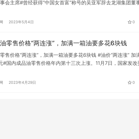
事会主席#曾经获得“中国女首富”称号的吴亚军辞去龙湖集团董
80年代出生的龙湖老员工陈接任。10月28日晚间，龙湖集团发
军辞任龙湖集团执行董事兼董事会主席，后担任龙湖集团战略发
网
2023年5月4日
0
集团现任执行董事兼首席执行官陈出任董事局主席。 据中新经纬
油零售价格“两连涨”，加满一箱油要多花6块钱
零售价格“两连涨”，加满一箱油要多花6块钱 #油价“两连涨” 加
元#国内成品油零售价格年内第十三次上涨。11月7日，国家发改
日24时起，国内汽油价格提高155元/吨，柴油价格提高150元/
调0.12元/升，95号汽油和0号柴油也上调0.13元/升。 导致私
网
2023年4月29日
0
业用油成本增加。以一辆油箱容量为50L…