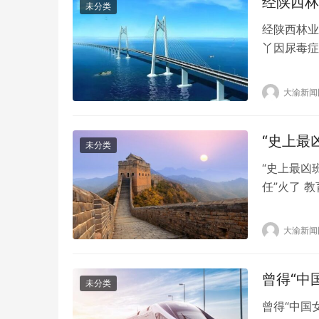
经陕西林
未分类
经陕西林业
丫因尿毒症
受到众多网
林业局相关
大渝新闻
猫‘小丫’
“史上最
未分类
“史上最凶
任”火了 
因为他狰狞
男子所在地
大渝新闻
寸头中年男
项…
曾得“中
未分类
曾得“中国