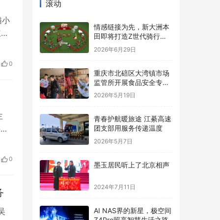
滚动
猫小
情感链接为先，新大洲本
红，
田即将打造Z世代骑行内
陕西
容新标杆
2026年6月29日
熊
0
…
重庆市北碚区大湾镇市场
监管所开展食品安全专项
检查
2026年5月19日
主
青春护航暖旅途 江綦高速
课。
团支部用服务传递温度
，该
2026年5月7日
一名
0
墨玉居民听上了北京相声
条
2024年7月11日
务
AI NAS界的新星，极空间
吴
Z4Pro照亮智慧生活之路