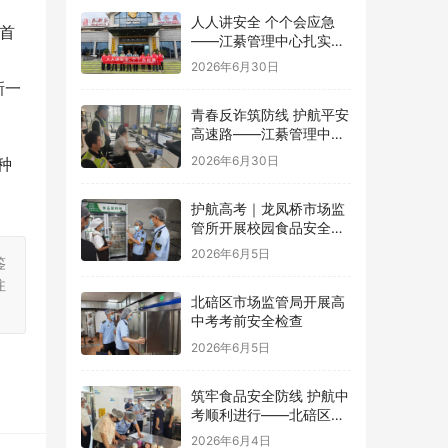
人人讲安全 个个会应急
首
——江綦管理中心扎实开
目
展2026年“安全生产月”系
2026年6月30日
列活动
新一
青春反诈筑防线 护航平安
高速路——江綦管理中心
团支部开展反诈宣传活动
2026年6月30日
种
护航高考｜龙凤桥市场监
管所开展校园食品安全专
项检查
2026年6月5日
鉴
注
北碚区市场监管局开展高
中考考前安全检查
2026年6月5日
筑牢食品安全防线 护航中
考顺利进行——北碚区茨
竹镇开展华蓥中学中考考
2026年6月4日