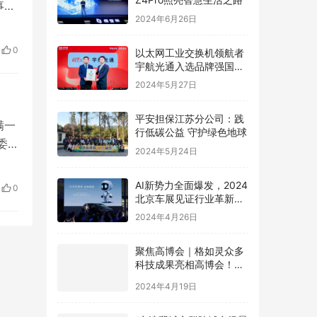
事局
2024年6月26日
布公
展
0
以太网工业交换机领航者
28
宇航光通入选品牌强国先
行工程“国货之光计划”
2024年5月27日
平安担保江苏分公司：践
满一
行低碳公益 守护绿色地球
委
2024年5月24日
吨。
家车
AI新势力全面爆发，2024
0
北京车展见证行业革新，
极空间AI NAS成为领跑者
2024年4月26日
聚焦高博会｜格如灵众多
科技成果亮相高博会！助
力高等教育提质增效
2024年4月19日