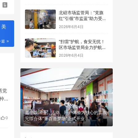
点食品安全考前检查
北碚市场监管局：“党旗
红”引领“市监蓝”助力受灾
食品生产经营主体复工复
，美
2026年6月4日
产
“扫雷”护航，食安无忧！
一篇
区市场监管局全力护航中
高考
2026年6月4日
两党
种
球
 渤海银
首个以国漫、活动、用户体验为核心的二次
全球首款
美
0
元综合体“重百造梦场”正式开业
骑行机器人
，实