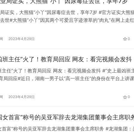
业局证实，大熊猫“小丫”因尿毒症去世，享年7岁
局证实，大熊猫“小丫”因尿毒症去世，享年7岁 #官方证实大熊
去世#大熊猫“小丫”因其两个可爱且字迹潦草的“肉丸”在网上走
友的喜欢。近日，网传“小燕”尿毒症去世，引发关注。29日，
人士回应媒体记者称，小燕确实于去年6月因尿毒症去世。 “大
网
2023年4月29日
0
没了，真的吗？”最近，大熊猫小丫之死的话题引发了网民的讨论。
凶班主任”火了！教育局回应 网友：看完视频会发抖
班主任”火了！教育局回应 网友：看完视频会发抖 #“史上最凶班
教育局回应#近日，湖南一男子以“高一班主任”的身份在平台上讲
的外表和严肃的语气，很多网友表示看完视频会发抖。11月2日
的教育部门表示，在当地教师中尚未发现他。 网上视频显示，
网
2023年4月29日
0
子站在讲台上，看上去40岁左右，留着短胡须，脖子上挂着一
国女首富”称号的吴亚军辞去龙湖集团董事会主席职
女首富”称号的吴亚军辞去龙湖集团董事会主席职务 #龙湖集团：