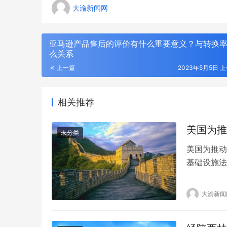
大渝新闻网
亚马逊产品售后的评价有什么重要意义？与转换
么关系
上一篇
2023年5月5日 上
相关推荐
美国为推
未分类
美国为推动
基础设施法
名义通过的
动口不动手
产业发展公
大渝新闻
活版升级用
国盟友在内
现自…