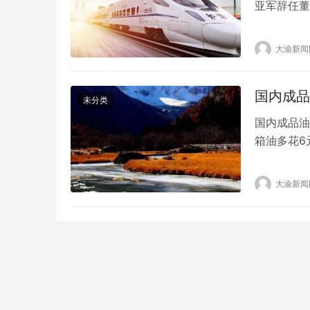
亚军辞任董
主席职务，
告称，吴亚
大渝新闻
顾问。龙湖
日…
国内成品
未分类
国内成品油
箱油多花6
宣布，自今
92号汽油上
大渝新闻
主和物流企