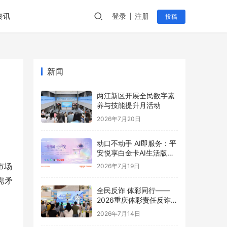
资讯
登录
注册
投稿
新闻
两江新区开展全民数字素
养与技能提升月活动
2026年7月20日
动口不动手 AI即服务：平
安悦享白金卡AI生活版升
级用卡新体验
市场
2026年7月19日
需矛
全民反诈 体彩同行——
2026重庆体彩责任反诈宣
传活动首站圆满举行
2026年7月14日