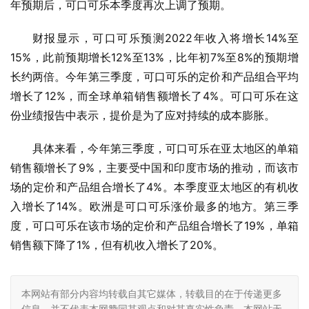
年预期后，可口可乐本季度再次上调了预期。
财报显示，可口可乐预测2022年收入将增长14%至
15%，此前预期增长12%至13%，比年初7%至8%的预期增
长约两倍。今年第三季度，可口可乐的定价和产品组合平均
增长了12%，而全球单箱销售额增长了4%。可口可乐在这
份业绩报告中表示，提价是为了应对持续的成本膨胀。
具体来看，今年第三季度，可口可乐在亚太地区的单箱
销售额增长了9%，主要受中国和印度市场的推动，而该市
场的定价和产品组合增长了4%。本季度亚太地区的有机收
入增长了14%。欧洲是可口可乐涨价最多的地方。第三季
度，可口可乐在该市场的定价和产品组合增长了19%，单箱
销售额下降了1%，但有机收入增长了20%。
本网站有部分内容均转载自其它媒体，转载目的在于传递更多
信息，并不代表本网赞同其观点和对其真实性负责，本网站无