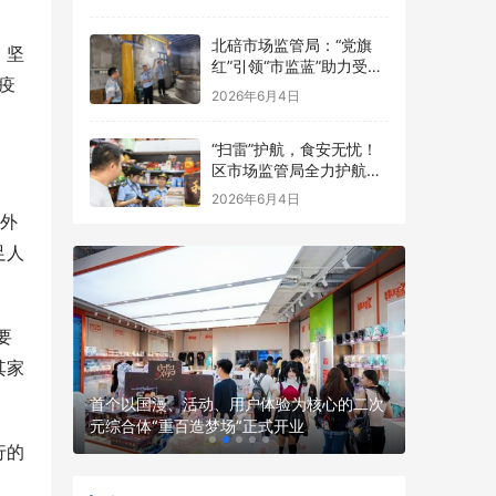
点食品安全考前检查
北碚市场监管局：“党旗
，坚
红”引领“市监蓝”助力受灾
疫
食品生产经营主体复工复
2026年6月4日
产
“扫雷”护航，食安无忧！
区市场监管局全力护航中
高考
2026年6月4日
为外
足人
要
其家
 渤海银
首个以国漫、活动、用户体验为核心的二次
全球首款
元综合体“重百造梦场”正式开业
骑行机器人
行的