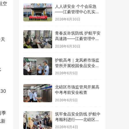
航空
人人讲安全 个个会应急
——江綦管理中心扎实开
展2026年“安全生产月”系
2026年6月30日
列活动
青春反诈筑防线 护航平安
高速路——江綦管理中心
今天
团支部开展反诈宣传活动
2026年6月30日
护航高考｜龙凤桥市场监
管所开展校园食品安全专
比
项检查
2026年6月5日
北碚区市场监管局开展高
30
中考考前安全检查
2026年6月5日
两季
筑牢食品安全防线 护航中
考顺利进行——北碚区茨
比新
竹镇开展华蓥中学中考考
2026年6月4日