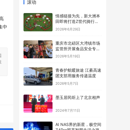
滚动
情感链接为先，新大洲本
高
田即将打造Z世代骑行内
集中
容新标杆
2026年6月29日
重庆市北碚区大湾镇市场
监管所开展食品安全专项
检查
鉴
2026年5月19日
注
青春护航暖旅途 江綦高速
团支部用服务传递温度
2026年5月7日
墨玉居民听上了北京相声
2024年7月11日
AI NAS界的新星，极空间
Z4Pro照亮智慧生活之路