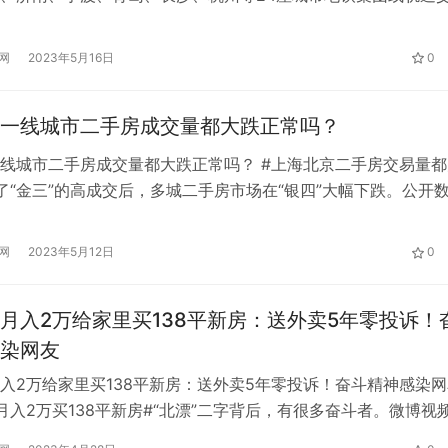
22年年报显示，半数盈利下滑。 地铁专家、同济大学教授孙章向
国地铁公司运营成本上涨跟去年的疫情有一定关系，一方面是养
网
2023年5月16日
0
上涨，另一方面则是疫情期间人力成本不降反增。客运强度不及
一线城市二手房成交量都大跌正常吗？
线城市二手房成交量都大跌正常吗？ #上海北京二手房交易量都
了“金三”的高成交后，多城二手房市场在“银四”大幅下跌。公开
份，上海二手房成交17334套，环比下降26.71%。北京二手房网
，环比下降37.3%；杭州二手房成交5883套，环比下降32.7%；
网
2023年5月12日
0
11318套，环比下降13%；合肥二手房成交…
月入2万给家里买138平新房：送外卖5年零投诉！
染网友
入2万给家里买138平新房：送外卖5年零投诉！奋斗精神感染网
月入2万买138平新房#“北漂”二字背后，有很多奋斗者。微博视
的冯是山东菏泽单县人。现在在北京从事快递行业，是一名达达