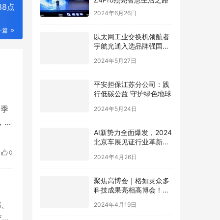
88点
2024年6月26日
一篇
以太网工业交换机领航者
宇航光通入选品牌强国先
行工程“国货之光计划”
2024年5月27日
平安担保江苏分公司：践
行低碳公益 守护绿色地球
2024年5月24日
3季
，
AI新势力全面爆发，2024
北京车展见证行业革新，
极空间AI NAS成为领跑者
2024年4月26日
0
聚焦高博会｜格如灵众多
科技成果亮相高博会！助
力高等教育提质增效
2024年4月19日
都、
交通