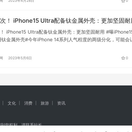
网
2023年4月28日
0
住在北方400元的出租屋里，省吃俭用，每月不到1500元，但在
给家里买了新房，全款88万，共138平米。 冯师傅介绍，他…
！ iPhone15 Ultra配备钛金属外壳：更加坚固耐
 iPhone15 Ultra配备钛金属外壳：更加坚固耐用 #曝iPhone1
采用钛金属外壳#今年iPhone 14系列人气程度的两级分化，可能会
年iPhone 15系列的产品战略，此前有消息称iPhone 15系列
将进一步扩大。 根据来自LeaksApplePro的曝光，iPhone 15
网
2023年5月6日
0
文化
消费
旅游
资讯
犯到您权利，请联系站长