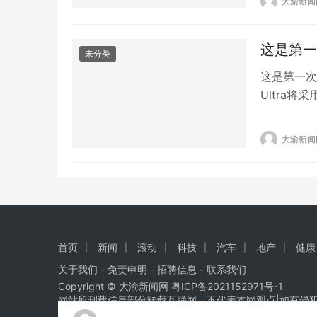
大渝新闻
手。 虽然
家，他已经
这是第一次
未分类
这是第一次！
Ultra将
果重新考虑明
版本的差异化
大渝新闻
Ult…
首页
新闻
滚动
科技
汽车
地产
健康
关于我们
-
免责申明
- 招聘信息 -
联系我们
Copyright © 大渝新闻网
粤ICP备2021152971号-1
网站所刊载信息部分转载互联网，不代表本网观点|如有侵