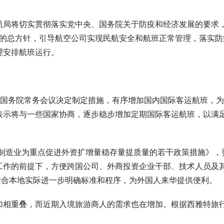
航局将切实贯彻落实党中央、国务院关于防疫和经济发展的要求
零”的总方针，引导航空公司实现民航安全和航班正常管理，落实防
理安排航班运行。
，国务院常务会议决定制定措施，有序增加国内国际客运航班，
表示将与一些国家协商，逐步稳步增加定期国际客运航班，以满
以制造业为重点促进外资扩增量稳存量提质量的若干政策措施》，
工作的前提下，方便跨国公司、外商投资企业干部、技术人员及
结合本地实际进一步明确标准和程序，为外国人来华提供便利。
 AI即服务：平安悦享白金卡AI生
筑牢安全发展屏障 护航高质量经营
卡新体验
行重庆分行扎实推进安全保卫工作
加相重叠，而近期入境旅游商人的需求也在增加。根据西雅特旅