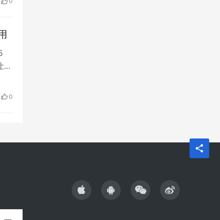
0
老
用
5
让苹
高端
0