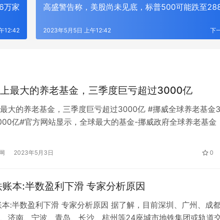
6万家
高盛警告称，美股尚未见底，标普500可能跌至28
12:42
2023年5月5日 上午12:42
下
上最大的养老基金，三季度巨亏超过3000亿
最大的养老基金，三季度巨亏超过3000亿 #挪威全球养老基金
000亿#官方网站显示，全球最大的基金-挪威政府全球养老基金
3季度，挪威政府全球养老基金亏损4.4%，亏损4490亿挪威克朗
35亿元人民币)。 然而，尽管如此，基金还是赢了参考基准0.14个基
网
2023年5月3日
0
季度全球最大的索林韦尔斯基金亏损4.4% 此外，由…
铁账本:半数盈利下滑 专家分析原因
账本:半数盈利下滑 专家分析原因 据了解，目前深圳、广州、成
、济南、宁波、青岛、长沙、杭州等24座城市地铁集团或轨道