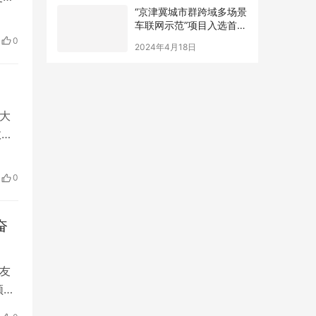
“京津冀城市群跨域多场景
车联网示范”项目入选首都
城
十佳工程实践案例
护
2024年4月18日
0
预
大
数据
签
南京
0
奋
友
频显
骑