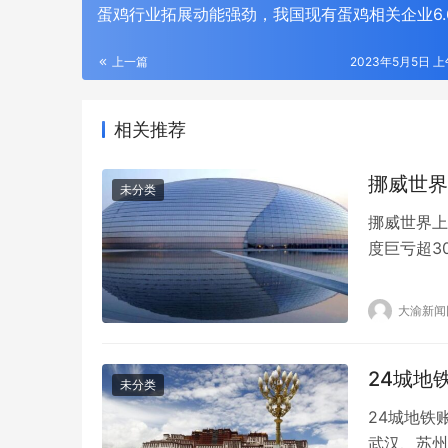
蛋鸡行业拓展动能强劲，我国现有蛋鸡相关企业6.
上一篇
2023年5月5日 上午
相关推荐
挪威世界
未分类
挪威世界上
度巨亏超3
2022年
(3152.
大渝新闻
点。 第三
24城地
未分类
24城地铁
武汉、苏州