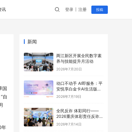
资讯
登录
注册
投稿
新闻
两江新区开展全民数字素
养与技能提升月活动
2026年7月20日
动口不动手 AI即服务：平
季国
安悦享白金卡AI生活版升
级用卡新体验
“自
2026年7月19日
月
全民反诈 体彩同行——
2026重庆体彩责任反诈宣
传活动首站圆满举行
2026年7月14日
0年