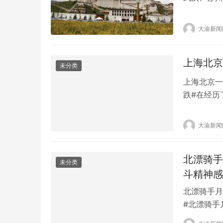
集团的20
叔分析，全
大渝新闻
维修的成本
期、营业…
上海北京
未分类
上海北京一
跌#在经历
显示，4月
13997套
大渝新闻
二手房成交
北漂骑手
未分类
斗精神感
北漂骑手月
#北漂骑手
示，42岁