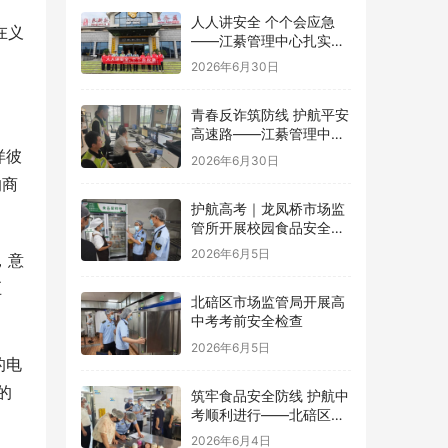
人人讲安全 个个会应急
在义
——江綦管理中心扎实开
展2026年“安全生产月”系
2026年6月30日
列活动
青春反诈筑防线 护航平安
高速路——江綦管理中心
团支部开展反诈宣传活动
洋彼
2026年6月30日
的商
护航高考｜龙凤桥市场监
管所开展校园食品安全专
项检查
2026年6月5日
，意
巨
北碚区市场监管局开展高
中考考前安全检查
2026年6月5日
的电
的
筑牢食品安全防线 护航中
考顺利进行——北碚区茨
竹镇开展华蓥中学中考考
2026年6月4日