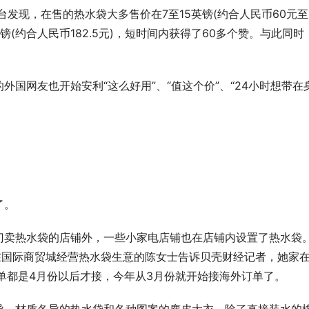
台发现，在售的热水袋大多售价在7至15英镑(约合人民币60元至1
(约合人民币182.5元)，短时间内获得了60多个赞。与此同时
国网友也开始安利“这么好用”、“值这个价”、“24小时想带在
了。
门卖热水袋的店铺外，一些小家电店铺也在店铺内设置了热水袋
 AI即服务：平安悦享白金卡AI生
筑牢安全发展屏障 护航高质量经营
在国际商贸城经营热水袋生意的陈女士告诉贝壳财经记者，她家
卡新体验
行重庆分行扎实推进安全保卫工作
单都是4月份以后才接，今年从3月份就开始接海外订单了。