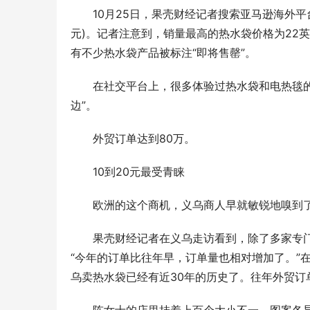
10月25日，果壳财经记者搜索亚马逊海外平
元)。记者注意到，销量最高的热水袋价格为22英镑
有不少热水袋产品被标注“即将售罄”。
在社交平台上，很多体验过热水袋和电热毯的外
边”。
外贸订单达到80万。
10到20元最受青睐
欧洲的这个商机，义乌商人早就敏锐地嗅到
果壳财经记者在义乌走访看到，除了多家专
动口不动手
“今年的订单比往年早，订单量也相对增加了。”
活版升级用
乌卖热水袋已经有近30年的历史了。往年外贸订