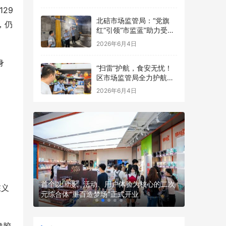
点食品安全考前检查
29
北碚市场监管局：“党旗
，仍
红”引领“市监蓝”助力受灾
食品生产经营主体复工复
2026年6月4日
产
身
“扫雷”护航，食安无忧！
区市场监管局全力护航中
高考
2026年6月4日
。
 渤海银
首个以国漫、活动、用户体验为核心的二次
全球首款
在义
元综合体“重百造梦场”正式开业
骑行机器人