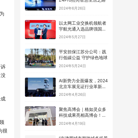
2024年6月26日
为
以太网工业交换机领航者
宇航光通入选品牌强国先
行工程“国货之光计划”
2024年5月27日
平安担保江苏分公司：践
行低碳公益 守护绿色地球
2024年5月24日
告诉
，没
AI新势力全面爆发，2024
北京车展见证行业革新，
极空间AI NAS成为领跑者
2024年4月26日
经成
聚焦高博会｜格如灵众多
科技成果亮相高博会！助
力高等教育提质增效
圆领
2024年4月19日
为很