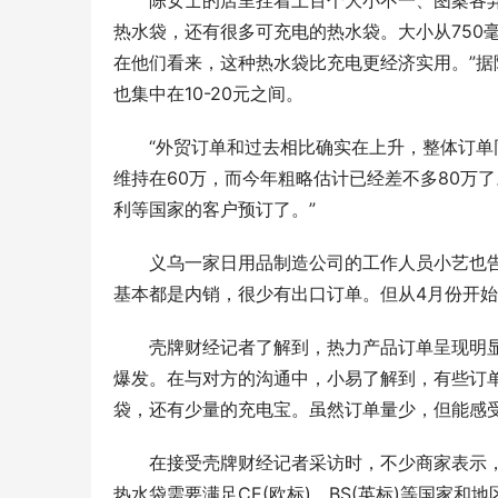
陈女士的店里挂着上百个大小不一、图案各
热水袋，还有很多可充电的热水袋。大小从750毫
在他们看来，这种热水袋比充电更经济实用。”据
也集中在10-20元之间。
“外贸订单和过去相比确实在上升，整体订单
维持在60万，而今年粗略估计已经差不多80万
利等国家的客户预订了。”
义乌一家日用品制造公司的工作人员小艺也
基本都是内销，很少有出口订单。但从4月份开
壳牌财经记者了解到，热力产品订单呈现明显
爆发。在与对方的沟通中，小易了解到，有些订单
袋，还有少量的充电宝。虽然订单量少，但能感
在接受壳牌财经记者采访时，不少商家表示
热水袋需要满足CE(欧标)、BS(英标)等国家