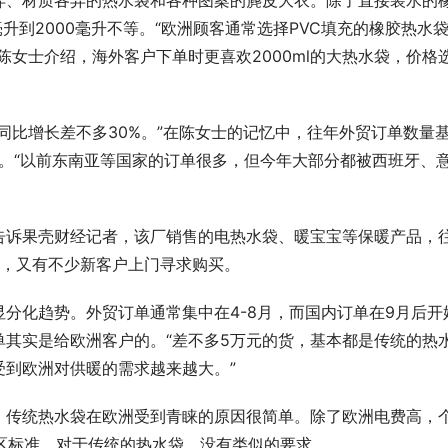
异、材质各异的热水袋和各种图案的麂皮大衣。除了直接装水的
升到2000毫升不等。“欧洲顾客通常选择PVC填充的橡胶热水
陈女士介绍，海外客户下单时更喜欢2000ml的大热水袋，价格
同比增长差不多30%。”在陈女士的记忆中，往年外贸订单数量
了。“以前东南亚等国家的订单很多，但今年大部分都被西班牙、
告诉果壳财经记者，该厂销售的电热水袋、暖宝宝等保暖产品，
始，又有不少新客户上门寻求购买。
分化趋势。外贸订单通常集中在4-8月，而国内订单在9月后开
其实是给欧洲客户的。“差不多5万元的货，基本都是传统的热
受到欧洲对供暖的需求越来越大。”
，传统热水袋在欧洲受到青睐的原因很简单。除了欧洲电费高，
和地区标准。对于传统的热水袋，没有类似的要求。