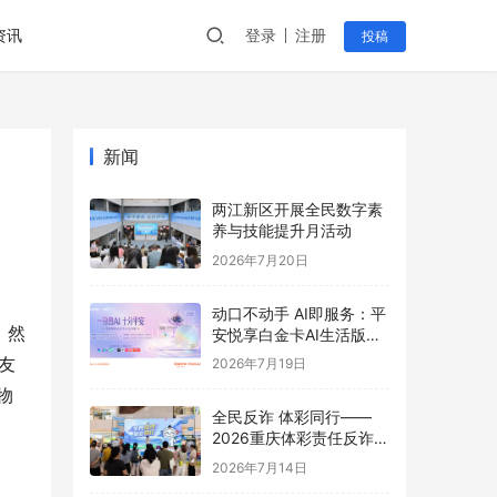
资讯
登录
注册
投稿
新闻
两江新区开展全民数字素
养与技能提升月活动
2026年7月20日
动口不动手 AI即服务：平
，然
安悦享白金卡AI生活版升
级用卡新体验
友
2026年7月19日
物
全民反诈 体彩同行——
2026重庆体彩责任反诈宣
传活动首站圆满举行
2026年7月14日