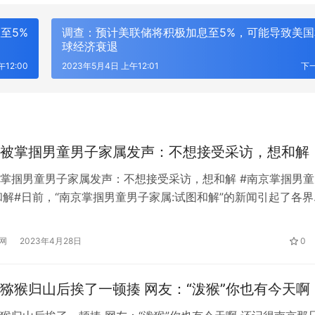
至5%
调查：预计美联储将积极加息至5%，可能导致美国
球经济衰退
12:00
2023年5月4日 上午12:01
下
被掌掴男童男子家属发声：不想接受采访，想和解
掌掴男童男子家属发声：不想接受采访，想和解 #南京掌掴男童
和解#日前，“南京掌掴男童男子家属:试图和解”的新闻引起了各界
据悉，针对此前热议的“幼儿园小朋友发生矛盾，对方家长上门
老人”一事，南京警方发布了警示通报。 南京掌掴男童男子家属:
网
2023年4月28日
0
月9日晚，疑似陆的亲属上门为视频曝光道歉。据介绍，涉事的两
猕猴归山后挨了一顿揍 网友：“泼猴”你也有今天啊