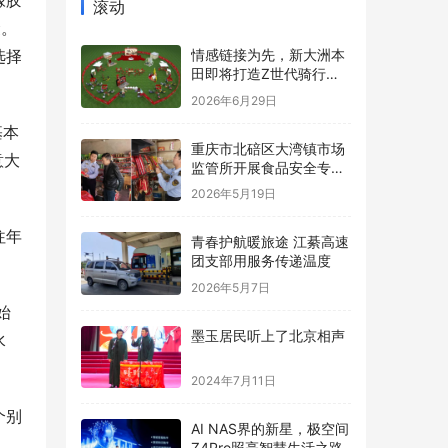
橡胶
滚动
袋。
选择
情感链接为先，新大洲本
田即将打造Z世代骑行内
容新标杆
2026年6月29日
基本
重庆市北碚区大湾镇市场
意大
监管所开展食品安全专项
检查
2026年5月19日
往年
青春护航暖旅途 江綦高速
团支部用服务传递温度
2026年5月7日
始
墨玉居民听上了北京相声
水
2024年7月11日
个别
AI NAS界的新星，极空间
Z4Pro照亮智慧生活之路