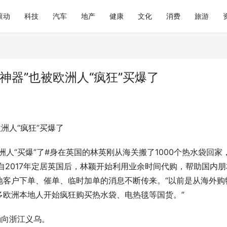
滚动
科技
汽车
地产
健康
文化
消费
旅游
神器”也被欧洲人“疯狂”买爆了
洲人“疯狂”买爆了
洲人“买爆”了#身在英国的林英刚从海关搬了1000个热水袋回家
自2017年定居英国后，林颖开始利用业余时间代购，帮助国内朋
地客户下单、催单、临时加单的消息不断传来。“以前是从海外购
多欧洲本地人开始疯狂购买热水袋、电热毯等国货。”
涌向浙江义乌。