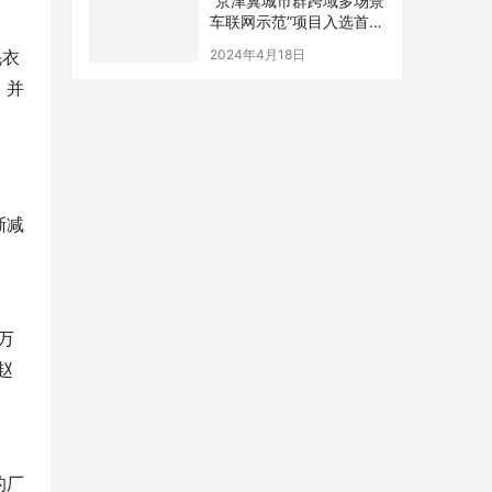
“京津冀城市群跨域多场景
车联网示范”项目入选首都
十佳工程实践案例
2024年4月18日
毛衣
，并
渐减
万
赵
的厂