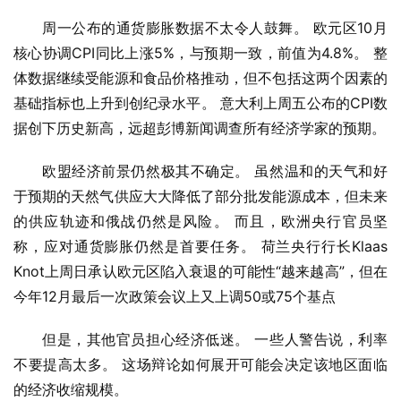
周一公布的通货膨胀数据不太令人鼓舞。 欧元区10月
核心协调CPI同比上涨5%，与预期一致，前值为4.8%。 整
体数据继续受能源和食品价格推动，但不包括这两个因素的
基础指标也上升到创纪录水平。 意大利上周五公布的CPI数
据创下历史新高，远超彭博新闻调查所有经济学家的预期。
欧盟经济前景仍然极其不确定。 虽然温和的天气和好
于预期的天然气供应大大降低了部分批发能源成本，但未来
的供应轨迹和俄战仍然是风险。 而且，欧洲央行官员坚
称，应对通货膨胀仍然是首要任务。 荷兰央行行长Klaas 
Knot上周日承认欧元区陷入衰退的可能性“越来越高”，但在
今年12月最后一次政策会议上又上调50或75个基点
但是，其他官员担心经济低迷。 一些人警告说，利率
不要提高太多。 这场辩论如何展开可能会决定该地区面临
的经济收缩规模。