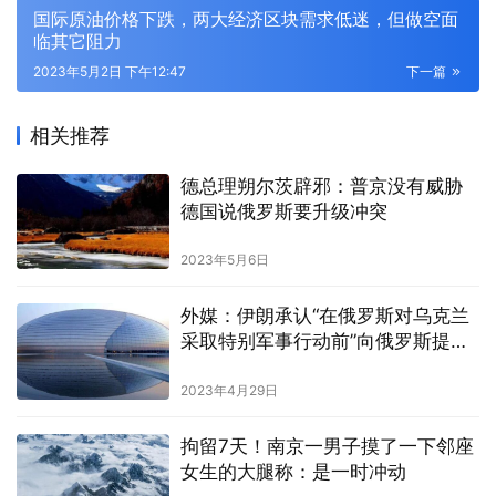
国际原油价格下跌，两大经济区块需求低迷，但做空面
临其它阻力
2023年5月2日 下午12:47
下一篇
相关推荐
德总理朔尔茨辟邪：普京没有威胁
德国说俄罗斯要升级冲突
2023年5月6日
外媒：伊朗承认“在俄罗斯对乌克兰
采取特别军事行动前”向俄罗斯提供
无人机
2023年4月29日
拘留7天！南京一男子摸了一下邻座
女生的大腿称：是一时冲动