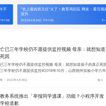
卡不
“史上最凶班主任”火了！教育局回应 网友：看完视
发抖
午1:58
2023年4月29日 下午1:59
下
亡已三年学校仍不愿提供监控视频 母亲：就想知道
死因
已三年学校仍不愿提供监控视频 母亲：就想知道孩子的真正死因
三年学校仍不愿提供监控#2019年10月，山西朔州实验小学六
从四楼教室坠楼，送医后死亡。因为学校不愿意提供监控视频，
网
2023年4月28日
0
@胡宗杰5至今不知道孩子坠楼的具体原因。因为事发后学校第
展屏障 护航高质量经营 渤海银
首个以国漫、活动、用户体验为核
一位家长，家人一直怀疑孩子非正常死亡。 在不同的学生中，
扎实推进安全保卫工作
元综合体“重百造梦场”正式开业
教务系统推出「举报同学逃课」功能？小程序开发
学校道歉