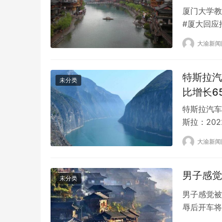
厦门大学教
#厦大回应
生签到”功
大渝新闻
学校行为，
开发公司告
错，已向校
特斯拉汽
未分类
比增长6
特斯拉汽车
斯拉：20
(203.6
大渝新闻
收入同比增长
亿美元，前
男子感觉
未分类
男子感觉被
辱后开车将
车。民警赶