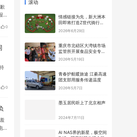
滚动
歉
报学
情感链接为先，新大洲本
并非
田即将打造Z世代骑行内
0
容新标杆
统的
2026年6月29日
重庆市北碚区大湾镇市场
同
监管所开展食品安全专项
检查
2026年5月19日
特
青春护航暖旅途 江綦高速
团支部用服务传递温度
总
0
2026年5月7日
31
墨玉居民听上了北京相声
负
2024年7月11日
羞
电动
AI NAS界的新星，极空间
是
Z4Pro照亮智慧生活之路