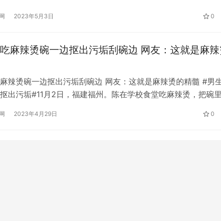
有过矛盾。 民警调取监控发现，事发前徐某曾将车停在路边，
网
2023年5月3日
0
认，那天他在工作时被张先生的话羞 辱了。他心生怨恨，假装
…
吃麻辣烫碗一边抠出污垢刮碗边 网友：这就是麻辣
麻辣烫碗一边抠出污垢刮碗边 网友：这就是麻辣烫的精髓 #男
抠出污垢#11月2日，福建福州。陈在学校食堂吃麻辣烫，把碗
。同学陈说，当时他把麻辣烫都吃完了，看到碗里黑乎乎的，就
网
2023年4月29日
0
下。他没想到会刮到白痕，然后掏出一大块。 看到刮掉一层污
。这种类似的事情以前也爆发过。目前，食品安全越来越受到重
该…