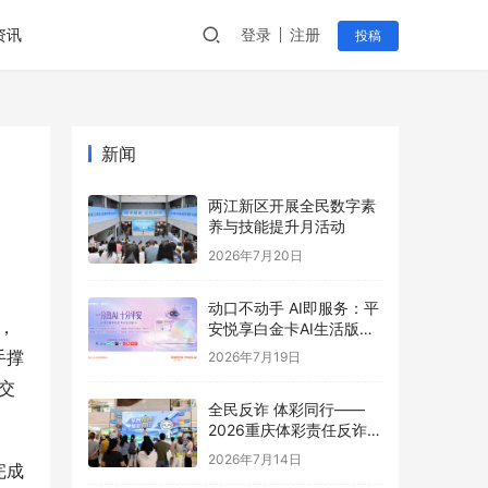
资讯
登录
注册
投稿
新闻
两江新区开展全民数字素
养与技能提升月活动
2026年7月20日
动口不动手 AI即服务：平
，
安悦享白金卡AI生活版升
级用卡新体验
手撑
2026年7月19日
交
全民反诈 体彩同行——
2026重庆体彩责任反诈宣
传活动首站圆满举行
2026年7月14日
完成