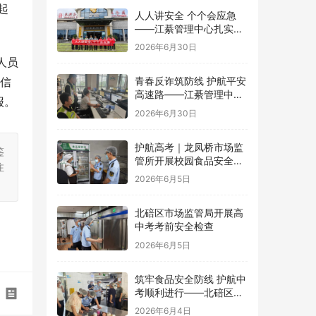
起
人人讲安全 个个会应急
——江綦管理中心扎实开
展2026年“安全生产月”系
2026年6月30日
列活动
人员
关信
青春反诈筑防线 护航平安
高速路——江綦管理中心
报。
团支部开展反诈宣传活动
2026年6月30日
护航高考｜龙凤桥市场监
鉴
管所开展校园食品安全专
注
项检查
2026年6月5日
北碚区市场监管局开展高
中考考前安全检查
2026年6月5日
筑牢食品安全防线 护航中
考顺利进行——北碚区茨
竹镇开展华蓥中学中考考
2026年6月4日