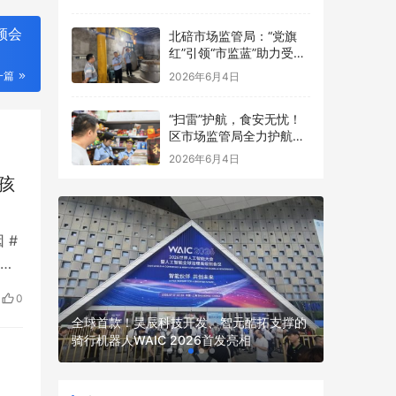
点食品安全考前检查
频会
北碚市场监管局：“党旗
红”引领“市监蓝”助力受灾
食品生产经营主体复工复
一篇
2026年6月4日
产
“扫雷”护航，食安无忧！
区市场监管局全力护航中
高考
2026年6月4日
孩
 #
年级
胡
0
一时
心的二次
全球首款！昊辰科技开发、智元酷拓支撑的
胡宗
两江新区
骑行机器人WAIC 2026首发亮相
动