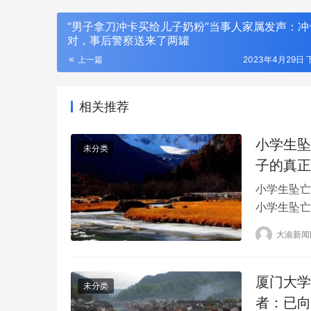
“男子拿刀冲卡买给儿子奶粉”当事人家属发声：冲
对，事后警察送来了两罐
上一篇
2023年4月29日 下
相关推荐
小学生坠
未分类
子的真正
小学生坠亡
小学生坠亡
学生胡宗杰
大渝新闻
宗杰的家长
动口不动手 AI即服务：平安悦享白金卡AI生
筑牢安全发
间通知了另
活版升级用卡新体验
行重庆分行
杰坠楼…
厦门大学
未分类
者：已向