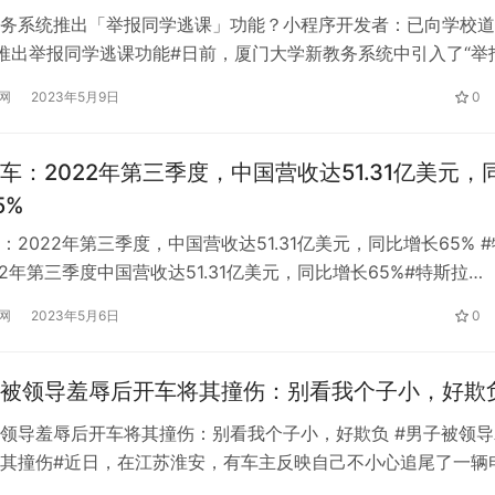
务系统推出「举报同学逃课」功能？小程序开发者：已向学校道
推出举报同学逃课功能#日前，厦门大学新教务系统中引入了“举
能，引起广泛关注。对此，厦门大学教务处对媒体回应称，此事
网
2023年5月9日
0
教务系统委托公司私自在系统中添加该功能。 5月8日晚，该系
诉红星新闻记者，未征得厦大同意就推出该功能是公司自身的过
…
车：2022年第三季度，中国营收达51.31亿美元，
5%
：2022年第三季度，中国营收达51.31亿美元，同比增长65% #
22年第三季度中国营收达51.31亿美元，同比增长65%#特斯拉
，-10.84，-5.06%)10月24日发布第三季度报告。2022年第三季度
网
2023年5月6日
0
56%至214.54亿美元，其中中国市场收入同比增长64.8%至51.
三季度中国市场收入…
被领导羞辱后开车将其撞伤：别看我个子小，好欺
领导羞辱后开车将其撞伤：别看我个子小，好欺负 #男子被领导
其撞伤#近日，在江苏淮安，有车主反映自己不小心追尾了一辆
到现场，联系120将伤者送往医院。伤者张先生说，他和车主徐