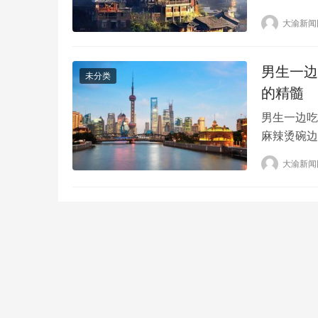
同事，之前
大渝新闻
作案。徐承
位，其实是
男生一边
未分类
的精髓
男生一边吃
麻辣烫碗边
脏东西刮掉
大渝新闻
勺子刮了一
安全无小事
视。学校应