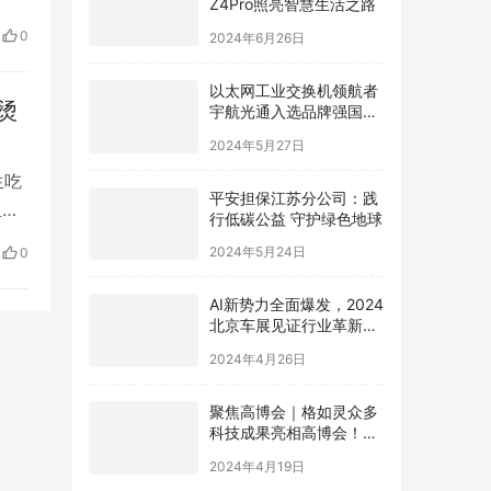
伺机
2024年6月26日
0
找车
以太网工业交换机领航者
宇航光通入选品牌强国先
烫
行工程“国货之光计划”
2024年5月27日
生吃
平安担保江苏分公司：践
里的
行低碳公益 守护绿色地球
用
2024年5月24日
0
垢，
AI新势力全面爆发，2024
北京车展见证行业革新，
极空间AI NAS成为领跑者
2024年4月26日
聚焦高博会｜格如灵众多
科技成果亮相高博会！助
力高等教育提质增效
2024年4月19日