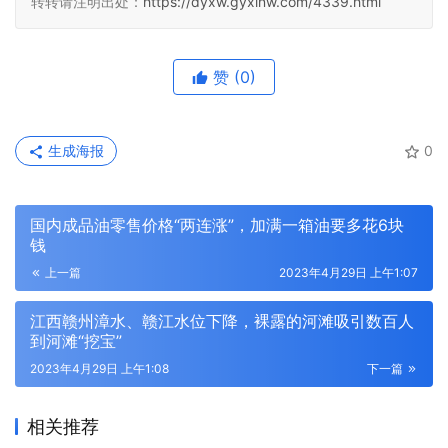
转转请注明出处：
https://dyxw.gyxinw.com/4339.html
赞
(0)
生成海报
0
国内成品油零售价格“两连涨”，加满一箱油要多花6块
钱
上一篇
2023年4月29日 上午1:07
江西赣州漳水、赣江水位下降，裸露的河滩吸引数百人
到河滩“挖宝”
2023年4月29日 上午1:08
下一篇
相关推荐