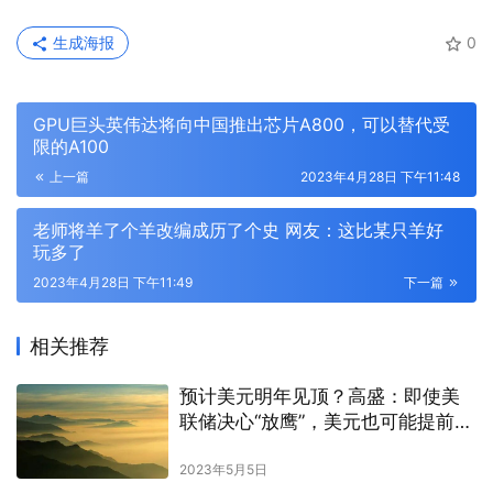
生成海报
0
GPU巨头英伟达将向中国推出芯片A800，可以替代受
限的A100
上一篇
2023年4月28日 下午11:48
老师将羊了个羊改编成历了个史 网友：这比某只羊好
玩多了
2023年4月28日 下午11:49
下一篇
相关推荐
预计美元明年见顶？高盛：即使美
联储决心“放鹰”，美元也可能提前走
软
2023年5月5日