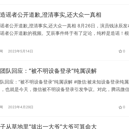
造谣者公开道歉,澄清事实,还大众一真相
谣者公开道歉,澄清事实,还大众一真相 8月26日，演员钱泳辰发
谣者公开道歉的视频。艾辰事件终于有了定论，纯粹是造谣！根
8月26日下午3时，造谣者系始作俑者在家长的陪伴下去当地派
澄清事实，还大众一真相。 视频中，造谣者拿着手写道歉信在
网
2023年5月14日
0
，表示之前提及传播的一些内容均属子虚乌有，这次现身予以澄
…
团队回应：“被不明设备登录”纯属误解
队回应：“被不明设备登录”纯属误解 #微信:被未知设备登录纯
3日，也就是今天，微信被不明设备登录引发争议。对此，腾讯微
由于厂商设置等原因，同一台设备在微信登录记录中可能会显示
同时，关于用户睡觉时登录微信的问题，微信方面表示，为了保
网
2023年4月29日
0
会自动登录并续费。 据了解，在微信中，进入设置页面，选择“
子从草地里“拔出一大爷”大爷可算命大