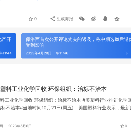
0
生成海报
地产开
佩洛西首次公开评论丈夫的遇袭，称中期选举后退
受到影响
11:44
2023年4月28日 下午11:46
下
塑料工业化学回收 环保组织：治标不治本
料工业化学回收 环保组织：治标不治本 #美塑料行业推进化学
 AI即服务：平安悦享白金卡AI生
筑牢安全发展屏障 护航高质量经营
治标不治本#当地时间10月21日(周五)，美国塑料行业表示，最新
卡新体验
行重庆分行扎实推进安全保卫工作
术将有助于解决海洋和陆地上的塑料垃圾危机。据介绍，化学回
量或化学溶剂将塑料分解成液体和气体，产生类似石油的基本化
网
2023年5月6日
0
业领导者表示，这种混合物可以重新制成塑料颗粒，以制造新产