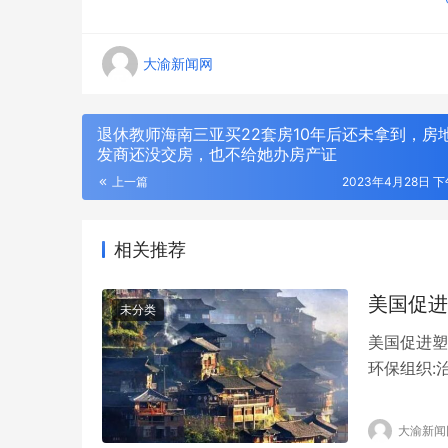
大渝新闻网
退休教师海南三亚买22套房10年后还未拿到，房
发商还没交房，也不给她办房产证
上一篇
2023年4月28日 下午
相关推荐
美国促进
未分类
美国促进塑
动口不动手
环保组织:
活版升级用
化学回收技
通常利用热
大渝新闻
混合物。行