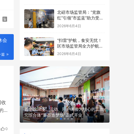
点食品安全考前检查
北碚市场监管局：“党旗
红”引领“市监蓝”助力受灾
食品生产经营主体复工复
2026年6月4日
产
休会
“扫雷”护航，食安无忧！
区市场监管局全力护航中
高考
2026年6月4日
一篇
回收
 渤海银
首个以国漫、活动、用户体验为核心的二次
的
全球首款
元综合体“重百造梦场”正式开业
收
骑行机器人
学
0