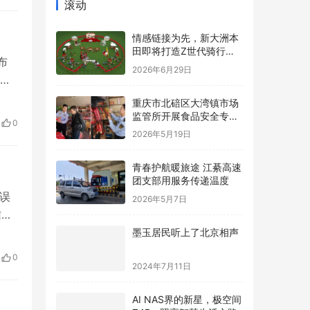
滚动
情感链接为先，新大洲本
田即将打造Z世代骑行内
布
容新标杆
2026年6月29日
据
出所
重庆市北碚区大湾镇市场
派出
监管所开展食品安全专项
0
检查
2026年5月19日
青春护航暖旅途 江綦高速
团支部用服务传递温度
属误
2026年5月7日
信团
不
墨玉居民听上了北京相声
持
0
2024年7月11日
账
AI NAS界的新星，极空间
Z4Pro照亮智慧生活之路