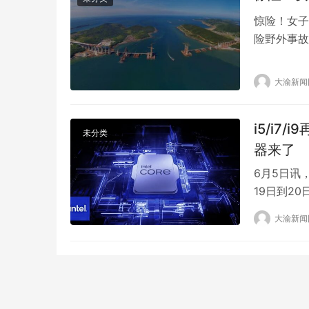
惊险！女子
险野外事故
她，赶紧跑
洞里，女子
大渝新闻
是命大了，
这放羊，有
i5/i7
未分类
器来了
6月5日讯，2
19日到2
品发布，外
大渝新闻
望选择在自家
登场，CPU