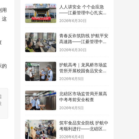
人人讲安全 个个会应急
利用
——江綦管理中心扎实开
，这
展2026年“安全生产月”系
2026年6月30日
列活动
青春反诈筑防线 护航平安
高速路——江綦管理中心
查
团支部开展反诈宣传活动
2026年6月30日
护航高考｜龙凤桥市场监
床的
管所开展校园食品安全专
项检查
2026年6月5日
北碚区市场监管局开展高
鉴
中考考前安全检查
注
2026年6月5日
筑牢食品安全防线 护航中
考顺利进行——北碚区茨
竹镇开展华蓥中学中考考
2026年6月4日