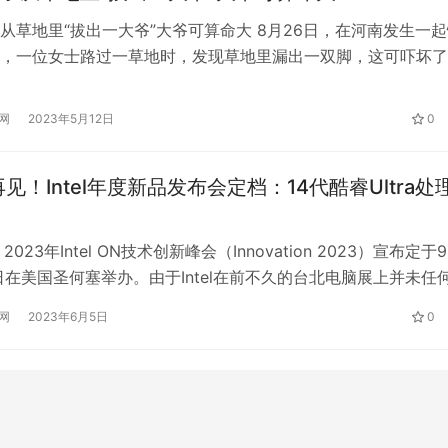
从草地里“拔出一大爷”大爷可算命大 8月26日，在河南发生一
，一位女士路过一草地时，发现草地里漏出一双脚，这可吓坏了
过去一看，哎呀，我的天，一大爷呈现倒挂金钩的姿势卡在一个
赶紧在附近呼救，幸好路人一起帮忙把这位大爷救了上来，大爷
网
2023年5月12日
0
要是没人经过后果不堪设想！ 当问到大爷怎么回事时，原来大
一只…
/i9再见！Intel年度新品发布会定档：14代酷睿Ultra处
023年Intel ON技术创新峰会（Innovation 2023）宣布定于
0日在美国圣何塞举办。由于Intel在前不久的台北电脑展上并未任
界纷纷推测，包括14代酷睿、Arc独显等在内的消费级换代新品
网
2023年6月5日
0
峰会上正式亮相。 其中在桌面平台，Raptor Lake Refresh
频率（6GHz…