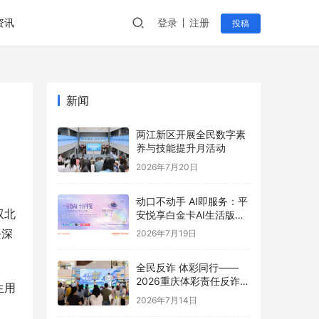
资讯
登录
注册
投稿
新闻
两江新区开展全民数字素
养与技能提升月活动
2026年7月20日
动口不动手 AI即服务：平
双北
安悦享白金卡AI生活版升
级用卡新体验
块深
2026年7月19日
全民反诈 体彩同行——
2026重庆体彩责任反诈宣
生用
传活动首站圆满举行
2026年7月14日