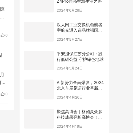
2024年6月26日
起惊
以太网工业交换机领航者
小
宇航光通入选品牌强国先
算
行工程“国货之光计划”
0
2024年5月27日
爷在
平安担保江苏分公司：践
理
行低碳公益 守护绿色地球
2024年5月24日
9月
AI新势力全面爆发，2024
何新
北京车展见证行业革新，
极空间AI NAS成为领跑者
有
2024年4月26日
0
换新
聚焦高博会｜格如灵众多
科技成果亮相高博会！助
力高等教育提质增效
2024年4月19日