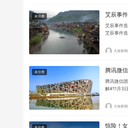
品。 根…
艾辰事件
未分类
艾辰事件造
艾辰事件造
视频显示，
说明情况，
大渝新闻
所门口朗读
清，还大家
腾讯微信
未分类
腾讯微信团
解#11月
队回应称，
同的名称。
大渝新闻
在线，微信
号和安全…
惊险！女
未分类