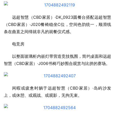
远超智慧（CBD家居）·DK_0923圆餐台搭配远超智慧
（CBD家居）·J020餐椅稳坐C位，空间色韵统一，顺滑线
条在曲直之间缔就非凡的就餐仪式感。
电竞房
以整面玻璃柜内嵌灯带营造竞技氛围，简约桌面和远超
智慧（CBD家居）·J006书椅巧妙围合观赏与比拼的赛场。
闲暇或疲惫时躺于远超智慧（CBD家居）·岛屿沙发
上，或休憩、或观战、或观影，无拘无束。