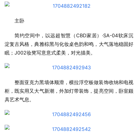
主卧
简约空间中，以远超智慧（CBD家居）·SA-04软床沉
淀复古风格，典雅棕黑与化妆桌色韵和鸣，大气落地稳固好
眠；J002妆凳写意意式柔美，对光描美。
整面亚克力黑墙体顺滑，横拉浮空板做装饰收纳和电视
柜，既实用又大气新潮，外加灯带装饰，提亮空间，卧室颇
具艺术气息。