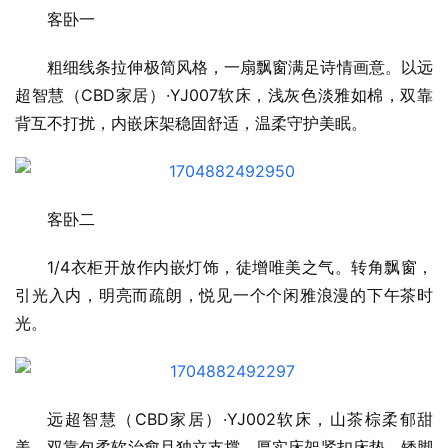
客卧一
粗细线条拉伸极简风格，一扇飘窗满足诗情画意。以远
超智慧（CBD家居）·YJ007软床，浅灰色淡雅如棉，双靠
背互不打扰，内嵌床架稳固舒适，温柔守护美眠。
客卧二
1/4衣柜开放作内嵌灯饰，徒增唯美之气。转角飘窗，
引光入内，明亮而疏朗，悦见一个个闲雅浪漫的下午茶时
光。
远超智慧（CBD家居）·YJ002软床，山茶棕柔郁甜
美，双靠包柔软治愈且独立支撑，厚实床架紧扣床垫，矮脚