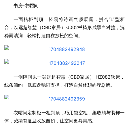
书房-衣帽间
一面格柜到顶，轻易将诗画气质展露，拼合“L”型柜
台，以远超智慧（CBD家居）·J002书椅形成黑白对撞，沉
稳而清润，轻松打造自在放松的空间。
一侧隔间以一架远超智慧（CBD家居）·HZ082软床，
线条简约，低底盘稳固支撑，打造自然休憩的疗愈所。
衣帽间定制柜一柜到顶，巧用镂空柜，集收纳与装饰一
体，藏纳有度且收放自如，让空间更具美感。