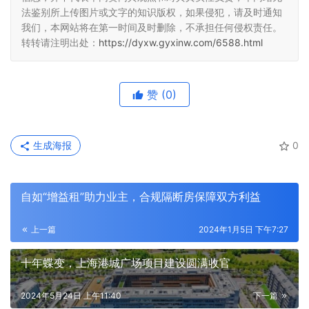
法鉴别所上传图片或文字的知识版权，如果侵犯，请及时通知
我们，本网站将在第一时间及时删除，不承担任何侵权责任。
转转请注明出处：
https://dyxw.gyxinw.com/6588.html
赞
(0)
生成海报
0
自如“增益租”助力业主，合规隔断房保障双方利益
上一篇
2024年1月5日 下午7:27
十年蝶变，上海港城广场项目建设圆满收官
2024年5月24日 上午11:40
下一篇