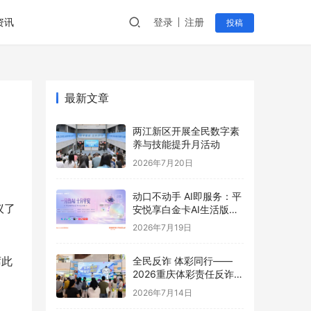
资讯
登录
注册
投稿
最新文章
两江新区开展全民数字素
养与技能提升月活动
2026年7月20日
动口不动手 AI即服务：平
议了
安悦享白金卡AI生活版升
级用卡新体验
2026年7月19日
席此
全民反诈 体彩同行——
2026重庆体彩责任反诈宣
传活动首站圆满举行
2026年7月14日