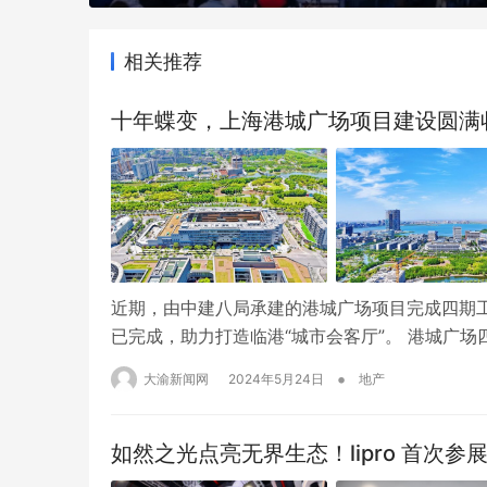
相关推荐
十年蝶变，上海港城广场项目建设圆满
近期，由中建八局承建的港城广场项目完成四期工
已完成，助力打造临港“城市会客厅”。 港城广
湖，总建筑面积约55.8万平方米，集办公、住
•
大渝新闻网
2024年5月24日
地产
市综合体、上海首个未来示范街区。项目开发共
如然之光点亮无界生态！lipro 首次参