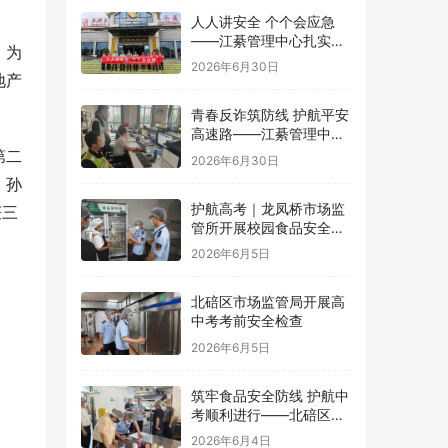
人人讲安全 个个会应急
——江綦管理中心扎实开
。为
展2026年“安全生产月”系
2026年6月30日
列活动
地产
青春反诈筑防线 护航平安
高速路——江綦管理中心
团支部开展反诈宣传活动
第二
2026年6月30日
、孙
护航高考｜龙凤桥市场监
获三
管所开展校园食品安全专
项检查
2026年6月5日
北碚区市场监管局开展高
中考考前安全检查
2026年6月5日
筑牢食品安全防线 护航中
考顺利进行——北碚区茨
竹镇开展华蓥中学中考考
2026年6月4日