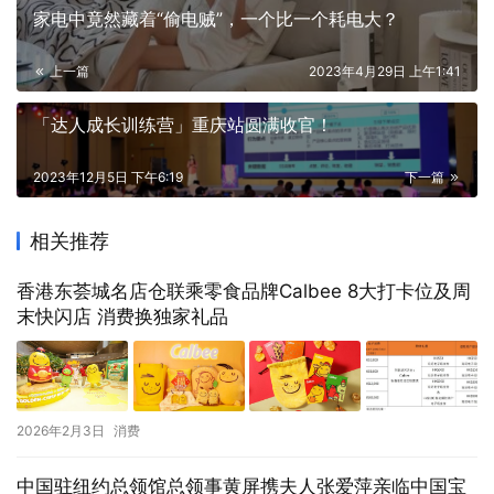
家电中竟然藏着“偷电贼”，一个比一个耗电大？
上一篇
2023年4月29日 上午1:41
「达人成长训练营」重庆站圆满收官！
2023年12月5日 下午6:19
下一篇
相关推荐
香港东荟城名店仓联乘零食品牌Calbee 8大打卡位及周
末快闪店 消费换独家礼品
2026年2月3日
消费
中国驻纽约总领馆总领事黄屏携夫人张爱萍亲临中国宝