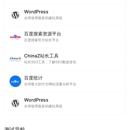
WordPress
全球使用最多的建站系统
百度搜索资源平台
百度搜索官方站长平台
ChinaZ站长工具
站长SEO工具，了解SEO数据变化
百度统计
全球最大的中文网站流量分析平台
WordPress
全球使用最多的建站系统
测试导航