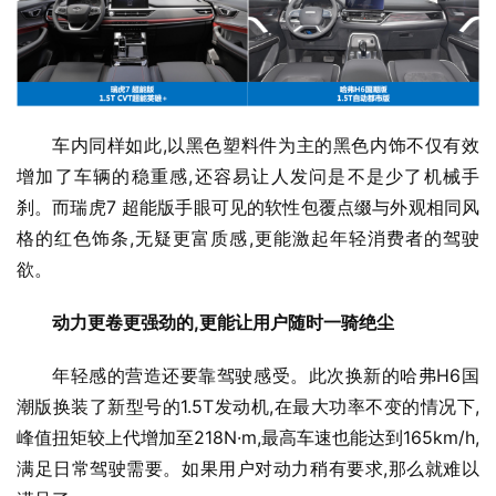
车内同样如此,以黑色塑料件为主的黑色内饰不仅有效
增加了车辆的稳重感,还容易让人发问是不是少了机械手
刹。而瑞虎7 超能版手眼可见的软性包覆点缀与外观相同风
格的红色饰条,无疑更富质感,更能激起年轻消费者的驾驶
欲。
动力更卷更强劲的,更能让用户随时一骑绝尘
年轻感的营造还要靠驾驶感受。此次换新的哈弗H6国
潮版换装了新型号的1.5T发动机,在最大功率不变的情况下,
峰值扭矩较上代增加至218N·m,最高车速也能达到165km/h,
满足日常驾驶需要。如果用户对动力稍有要求,那么就难以