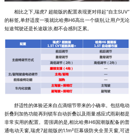
相比之下,瑞虎7 超能版的配置表现更对得起“自主SUV”
的标签,单舒适度一项就比哈弗H6高出一个级别,让用户无论
短途驾驶还是长途跋涉,都不会感到乏累。
舒适性的体验还来自点滴细节带来的小确幸。包括电动
折叠到加热功能再到锁车自动折叠以及雨量感应式雨刷都是
非常实用的配置。需强调的是,相比哈弗H6国潮版配备的普
通电动天窗,瑞虎7超能版的1.1m²巨幕级防夹全景天窗,可进