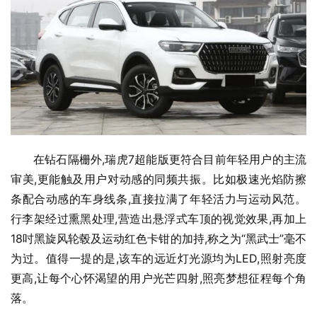
在钻石隔栅外,瑞虎7超能版更符合目前年轻用户的主流
审美,更能触及用户对动感的同频共振。比如极速光焰防擦
条配合动感的车身线条,直接拉满了年轻活力与运动风范。
行李架经过熏黑处理,营造出悬浮式车顶的视觉效果,再加上
18吋黑旋风轮毂及运动红色卡钳的加持,称之为“黑武士”毫不
为过。值得一提的是,该车的远近灯光源均为LED,照射亮度
更高,让每个心怀渴望的用户光芒四射,照亮梦想征程每个角
落。