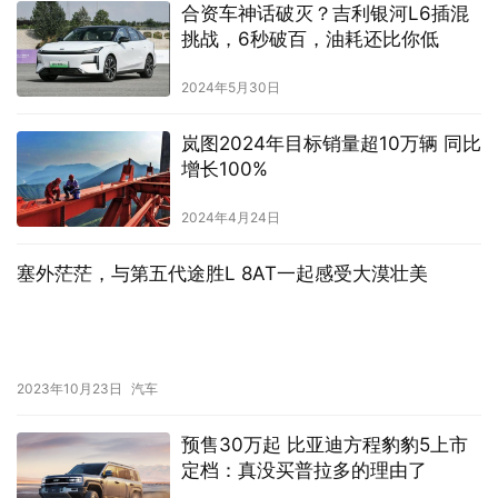
合资车神话破灭？吉利银河L6插混
挑战，6秒破百，油耗还比你低
2024年5月30日
岚图2024年目标销量超10万辆 同比
增长100%
2024年4月24日
塞外茫茫，与第五代途胜L 8AT一起感受大漠壮美
2023年10月23日
汽车
预售30万起 比亚迪方程豹豹5上市
定档：真没买普拉多的理由了